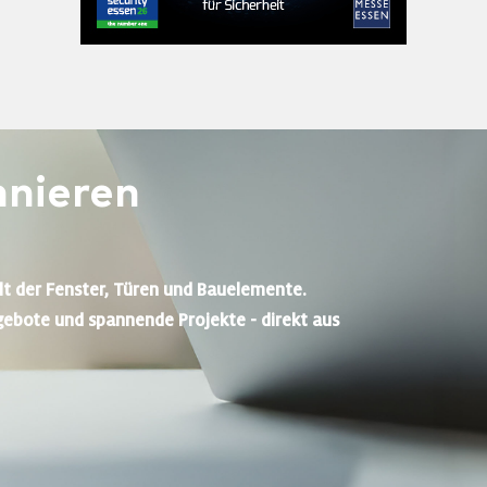
nieren
lt der Fenster, Türen und Bauelemente.
gebote und spannende Projekte - direkt aus