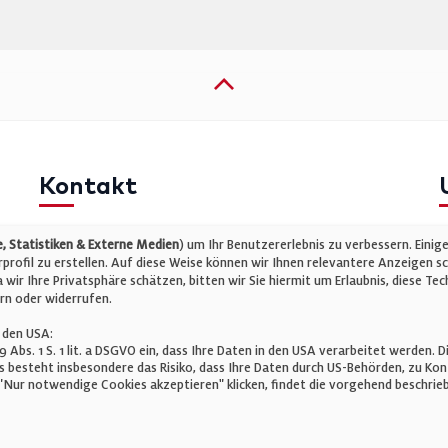
Kontakt
Telefon: +49 (0)711 2585563-0
I
 Statistiken & Externe Medien
) um Ihr Benutzererlebnis zu verbessern. Einig
E-Mail:
info@bauelemente-bau.eu
D
rofil zu erstellen. Auf diese Weise können wir Ihnen relevantere Anzeigen s
wir Ihre Privatsphäre schätzen, bitten wir Sie hiermit um Erlaubnis, diese 
C
rn oder widerrufen.
 den USA:
 49 Abs. 1 S. 1 lit. a DSGVO ein, dass Ihre Daten in den USA verarbeitet werde
 besteht insbesondere das Risiko, dass Ihre Daten durch US-Behörden, zu K
Nur notwendige Cookies akzeptieren" klicken, findet die vorgehend beschrieb