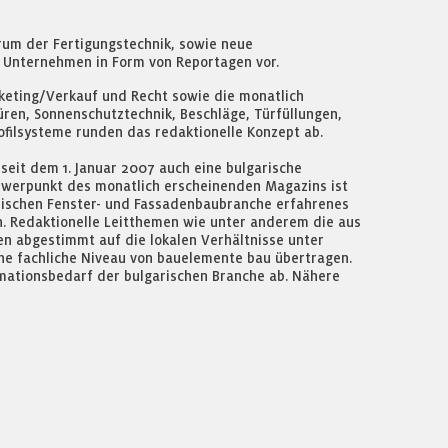
rum der Fertigungstechnik, sowie neue
e Unternehmen in Form von Reportagen vor.
keting/Verkauf und Recht sowie die monatlich
en, Sonnenschutztechnik, Beschläge, Türfüllungen,
ofilsysteme runden das redaktionelle Konzept ab.
 seit dem 1. Januar 2007 auch eine bulgarische
werpunkt des monatlich erscheinenden Magazins ist
garischen Fenster- und Fassadenbaubranche erfahrenes
. Redaktionelle Leitthemen wie unter anderem die aus
 abgestimmt auf die lokalen Verhältnisse unter
e fachliche Niveau von bauelemente bau übertragen.
mationsbedarf der bulgarischen Branche ab. Nähere