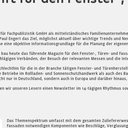
 für Fachpublizistik GmbH als mittelständisches Familienunternehm
aul Engert das Ziel, möglichst aktuell über wichtige Trends und Ne
eine objektive Informationsgrundlage für die Planung der eigenen A
 bau heute das führende Magazin für den Fenster-, Türen- und Fass
lägigen Verbänden, der Besuch der relevanten Messen und die inte
echthin für die in der Branche tätigen Fenster- und Türenhersteller
die Betriebe im Rollladen- und Sonnenschutzhandwerk als auch des B
ht nur in Deutschland, sondern auch in Europa und darüber hinaus,
en wir unseren Lesern einen Newsletter im 14-tägigen Rhythmus sow
Das Themenspektrum umfasst mit dem gesamten Zuliefererwesen 
Fassaden notwendigen Komponenten wie Beschläge, Verglasungen