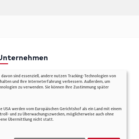
Unternehmen
mpressum
e davon sind essenziell, andere nutzen Tracking-Technologien von
atenschutz
chalten und Ihre Interneterfahrung verbessern. Außerdem, um
Technologien zu verwenden. Sie können Ihre Zustimmung später
ookie-Einstellungen
AGB
n. Die USA werden vom Europäischen Gerichtshof als ein Land mit einem
ontroll- und zu Überwachungszwecken, möglicherweise auch ohne
ene Übermittlung nicht statt.