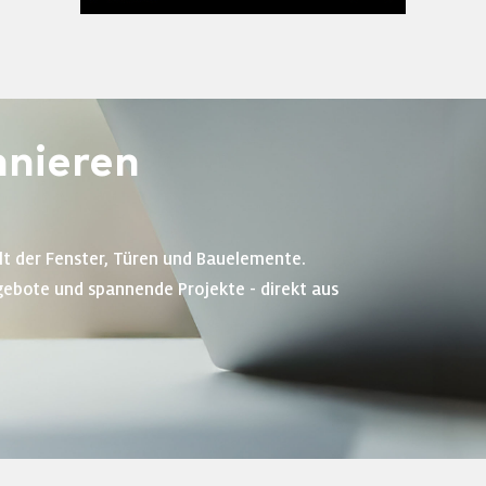
nieren
lt der Fenster, Türen und Bauelemente.
gebote und spannende Projekte - direkt aus