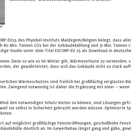
ORP-EU25 des Physibel-Instituts Maldegem/Belgien belegt, dass alle
ich 80 Mio. Tonnen CO2 bei der Gebäudekühlung und 31 Mio. Tonnen
ndige Studie unter dem Titel ESCORP-EU 25 als Download in deutsche
nen. Denn so wie es im Winter gilt, Wärmeverluste zu vermeiden, s
rden, der gewährleistet, dass sich das Gebäude nicht so stark auf
erlichen Wärmeschutzes sind freilich bei großflächig verglasten Bü
üllen. Zwingend notwendig ist daher die Ergänzung mit einer – wen
ind den notwendigen Schutz bieten zu können, sind Lösungen gefra
weil sie selbst in Sicherheit gebracht werden müssen. Optimierte
boten.
t auf möglichst großflächige Fensteröffnungen, geschoßhohe Fenst
Gebäudehülle deutlich an. Im Gewerbebau längst gang und gäbe, ge