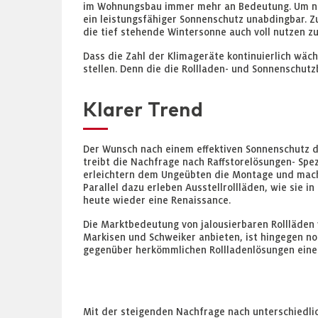
im Wohnungsbau immer mehr an Bedeutung. Um nich
ein leistungsfähiger Sonnenschutz unabdingbar. Z
die tief stehende Wintersonne auch voll nutzen z
Dass die Zahl der Klimageräte kontinuierlich wäc
stellen. Denn die die Rollladen- und Sonnenschut
Klarer Trend
Der Wunsch nach einem effektiven Sonnenschutz d
treibt die Nachfrage nach Raffstorelösungen- Spez
erleichtern dem Ungeübten die Montage und mach
Parallel dazu erleben Ausstellrollläden, wie sie i
heute wieder eine Renaissance.
Die Marktbedeutung von jalousierbaren Rollläden 
Markisen und Schweiker anbieten, ist hingegen noc
gegenüber herkömmlichen Rollladenlösungen eine
Mit der steigenden Nachfrage nach unterschiedlic