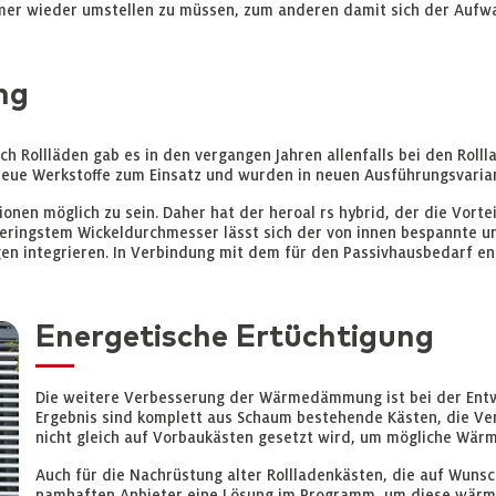
mer wieder umstellen zu müssen, zum anderen damit sich der Aufwan
ng
Rollläden gab es in den vergangen Jahren allenfalls bei den Rolll
e Werkstoffe zum Einsatz und wurden in neuen Ausführungsvariant
ionen möglich zu sein. Daher hat der heroal rs hybrid, der die Vort
 geringstem Wickeldurchmesser lässt sich der von innen bespannte 
n integrieren. In Verbindung mit dem für den Passivhausbedarf ent
Energetische Ertüchtigung
Die weitere Verbesserung der Wärmedämmung ist bei der Entwi
Ergebnis sind komplett aus Schaum bestehende Kästen, die Ve
nicht gleich auf Vorbaukästen gesetzt wird, um mögliche Wär
Auch für die Nachrüstung alter Rollladenkästen, die auf Wunsc
namhaften Anbieter eine Lösung im Programm, um diese wärm