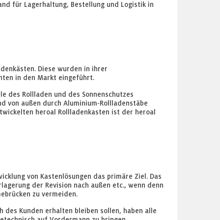
d für Lagerhaltung, Bestellung und Logistik in
adenkästen. Diese wurden in ihrer
en in den Markt eingeführt.
eile des Rollladen und des Sonnenschutzes
und von außen durch Aluminium-Rollladenstäbe
wickelten heroal Rollladenkasten ist der heroal
cklung von Kastenlösungen das primäre Ziel. Das
rlagerung der Revision nach außen etc., wenn denn
mebrücken zu vermeiden.
h des Kunden erhalten bleiben sollen, haben alle
etechnisch auf Vordermann zu bringen.