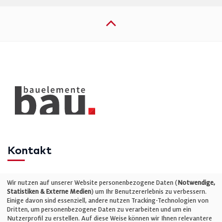
Kontakt
Telefon: +49 (0)711 2585563-0
Wir nutzen auf unserer Website personenbezogene Daten (
Notwendige,
Statistiken & Externe Medien
) um Ihr Benutzererlebnis zu verbessern.
Einige davon sind essenziell, andere nutzen Tracking-Technologien von
E-Mail:
info@bauelemente-bau.eu
Dritten, um personenbezogene Daten zu verarbeiten und um ein
Nutzerprofil zu erstellen. Auf diese Weise können wir Ihnen relevantere