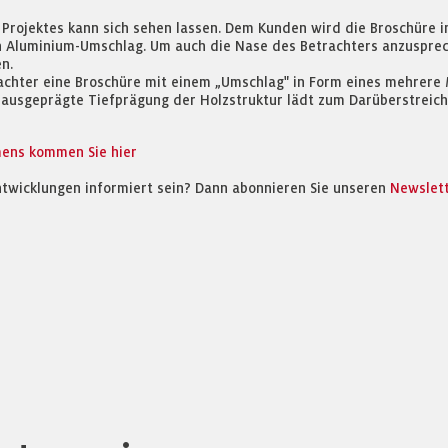
 Projektes kann sich sehen lassen. Dem Kunden wird die Broschüre i
n Aluminium-Umschlag. Um auch die Nase des Betrachters anzuspre
n.
chter eine Broschüre mit einem „Umschlag" in Form eines mehrere M
 ausgeprägte Tiefprägung der Holzstruktur lädt zum Darüberstreiche
mens kommen Sie hier
ntwicklungen informiert sein? Dann abonnieren Sie unseren
Newslet