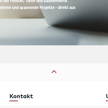
lt der Fenster, Türen und Bauelemente.
gebote und spannende Projekte - direkt aus
Kontakt
Telefon: +49 (0)711 2585563-0
I