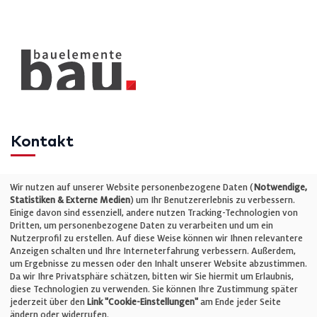
Kontakt
Telefon: +49 (0)711 2585563-0
Wir nutzen auf unserer Website personenbezogene Daten (
Notwendige,
Statistiken & Externe Medien
) um Ihr Benutzererlebnis zu verbessern.
Einige davon sind essenziell, andere nutzen Tracking-Technologien von
E-Mail:
info@bauelemente-bau.eu
Dritten, um personenbezogene Daten zu verarbeiten und um ein
Nutzerprofil zu erstellen. Auf diese Weise können wir Ihnen relevantere
Unternehmen
Anzeigen schalten und Ihre Interneterfahrung verbessern. Außerdem,
um Ergebnisse zu messen oder den Inhalt unserer Website abzustimmen.
Da wir Ihre Privatsphäre schätzen, bitten wir Sie hiermit um Erlaubnis,
Impressum
diese Technologien zu verwenden. Sie können Ihre Zustimmung später
jederzeit über den
Link "Cookie-Einstellungen"
am Ende jeder Seite
ändern oder widerrufen.