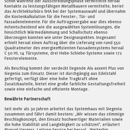
Schon während der Ausschreibungsphase vermittelte heroal
Kontakte zu leistungsfähigen Metallbauern vermittelte, beriet
das Architekturbüro SHA bei der Systemauswahl und übernahm
die Kostenkalkulation für die Fenster-, Tür- und
Fassadenelemente. Für die Auftragsvergabe war dies ebenso
mitentscheidend wie die ausgewählten Systemlösungen, die
hinsichtlich Wärmedämmung und Schallschutz ebenso
überzeugen konnten wie unter Designaspekten. Insgesamt
erhielt heroal einen Auftrag über die Lieferung von rund 550
Quadratmeter des energieeffizienten Fassadensystems heroal
C 50 HI, 14 Türsysteme, drei Hebe-Schiebe-Systeme sowie 172
Fensterelemente.
Als Beschlag kommt der verdeckt liegende Alu axxent Plus von
Siegenia zum Einsatz. Dieser ist durchgängig aus Edelstahl
gefertigt, verfügt über eine hohe Tragkraft ohne
Zusatzbauteile, bietet eine große farbliche Gestaltungsfreiheit
sowie eine einfache und effiziente Montage.
Bewährte Partnerschaft
Seit mehr als 30 Jahren arbeitet das Systemhaus mit Siegenia
zusammen und fährt damit bestens: „Wir wissen das stimmige
Beschlagkonzept, den Einsatz hochwertiger Materialien sowie
die hohe Stabilität und Langlebigkeit zu schätzen", erläutert
Manuel Vergers, Leitung Service bei heroal. „Weiterhin