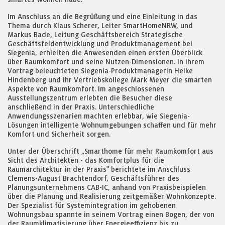
Im Anschluss an die Begrüßung und eine Einleitung in das
Thema durch Klaus Scherer, Leiter SmartHomeNRW, und
Markus Bade, Leitung Geschäftsbereich Strategische
Geschäftsfeldentwicklung und Produktmanagement bei
Siegenia, erhielten die Anwesenden einen ersten Überblick
über Raumkomfort und seine Nutzen-Dimensionen. In ihrem
Vortrag beleuchteten Siegenia-Produktmanagerin Heike
Hindenberg und ihr Vertriebskollege Mark Meyer die smarten
Aspekte von Raumkomfort. Im angeschlossenen
Ausstellungszentrum erlebten die Besucher diese
anschließend in der Praxis. Unterschiedliche
Anwendungsszenarien machten erlebbar, wie Siegenia-
Lösungen intelligente Wohnumgebungen schaffen und für mehr
Komfort und Sicherheit sorgen.
Unter der Überschrift „Smarthome für mehr Raumkomfort aus
Sicht des Architekten - das Komfortplus für die
Raumarchitektur in der Praxis" berichtete im Anschluss
Clemens-August Brachtendorf, Geschäftsführer des
Planungsunternehmens CAB-IC, anhand von Praxisbeispielen
über die Planung und Realisierung zeitgemäßer Wohnkonzepte.
Der Spezialist für Systemintegration im gehobenen
Wohnungsbau spannte in seinem Vortrag einen Bogen, der von
der Raumklimatisierung über Energieeffizienz bis zu