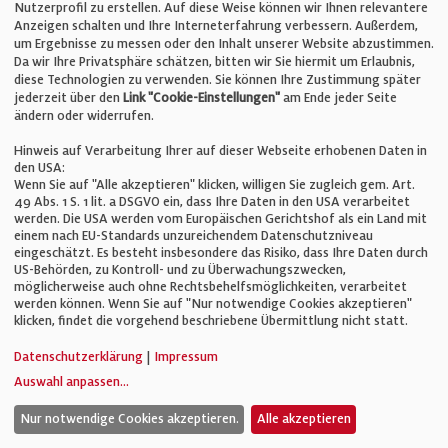
Nutzerprofil zu erstellen. Auf diese Weise können wir Ihnen relevantere
Unternehmen
Anzeigen schalten und Ihre Interneterfahrung verbessern. Außerdem,
um Ergebnisse zu messen oder den Inhalt unserer Website abzustimmen.
Da wir Ihre Privatsphäre schätzen, bitten wir Sie hiermit um Erlaubnis,
Impressum
diese Technologien zu verwenden. Sie können Ihre Zustimmung später
jederzeit über den
Link "Cookie-Einstellungen"
am Ende jeder Seite
ändern oder widerrufen.
Datenschutz
Hinweis auf Verarbeitung Ihrer auf dieser Webseite erhobenen Daten in
den USA:
Wenn Sie auf "Alle akzeptieren" klicken, willigen Sie zugleich gem. Art.
Cookie-Einstellungen
49 Abs. 1 S. 1 lit. a DSGVO ein, dass Ihre Daten in den USA verarbeitet
werden. Die USA werden vom Europäischen Gerichtshof als ein Land mit
einem nach EU-Standards unzureichendem Datenschutzniveau
AGB
eingeschätzt. Es besteht insbesondere das Risiko, dass Ihre Daten durch
US-Behörden, zu Kontroll- und zu Überwachungszwecken,
möglicherweise auch ohne Rechtsbehelfsmöglichkeiten, verarbeitet
werden können. Wenn Sie auf "Nur notwendige Cookies akzeptieren"
klicken, findet die vorgehend beschriebene Übermittlung nicht statt.
© Verlag für Fachpublizistik GmbH
Datenschutzerklärung
|
Impressum
Auswahl anpassen
...
Nur notwendige Cookies akzeptieren.
Alle akzeptieren