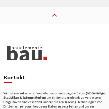
Kontakt
Telefon: +49 (0)711 2585563-0
Wir nutzen auf unserer Website personenbezogene Daten (
Notwendige,
Statistiken & Externe Medien
) um Ihr Benutzererlebnis zu verbessern.
Einige davon sind essenziell, andere nutzen Tracking-Technologien von
E-Mail:
info@bauelemente-bau.eu
Dritten, um personenbezogene Daten zu verarbeiten und um ein