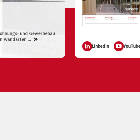
 Wohnungs- und Gewerbebau
>>
nen Wandarten …
LinkedIn
YouTub