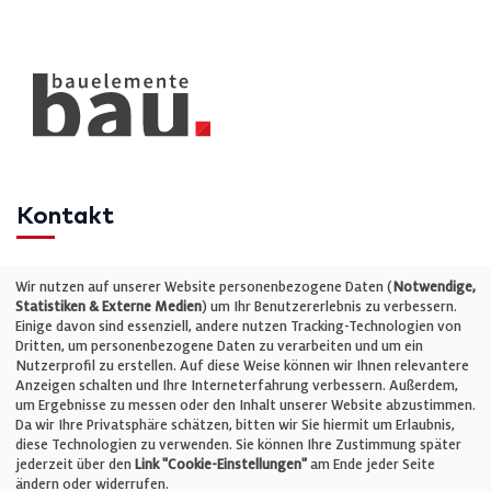
Kontakt
Telefon: +49 (0)711 2585563-0
Wir nutzen auf unserer Website personenbezogene Daten (
Notwendige,
Statistiken & Externe Medien
) um Ihr Benutzererlebnis zu verbessern.
Einige davon sind essenziell, andere nutzen Tracking-Technologien von
E-Mail:
info@bauelemente-bau.eu
Dritten, um personenbezogene Daten zu verarbeiten und um ein
Nutzerprofil zu erstellen. Auf diese Weise können wir Ihnen relevantere
Unternehmen
Anzeigen schalten und Ihre Interneterfahrung verbessern. Außerdem,
um Ergebnisse zu messen oder den Inhalt unserer Website abzustimmen.
Da wir Ihre Privatsphäre schätzen, bitten wir Sie hiermit um Erlaubnis,
Impressum
diese Technologien zu verwenden. Sie können Ihre Zustimmung später
jederzeit über den
Link "Cookie-Einstellungen"
am Ende jeder Seite
ändern oder widerrufen.