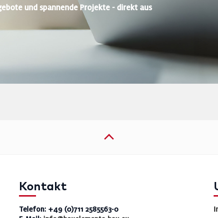
gebote und spannende Projekte - direkt aus
Kontakt
Telefon: +49 (0)711 2585563-0
I