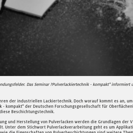
dungsfelder. Das Seminar ?Pulverlackiertechnik - kompakt" informiert 
ahren der industriellen Lackiertechnik. Doch worauf kommt es an, u
ik - kompakt" der Deutschen Forschungsgesellschaft für Oberflächenb
diese Beschichtungstechnik.
zung und Herstellung von Pulverlacken werden die Grundlagen der V
lt. Unter dem Stichwort Pulverlackverarbeitung geht es um Applikat
owie die Eigenschaften von Pulverbeschichtungen sind weitere The