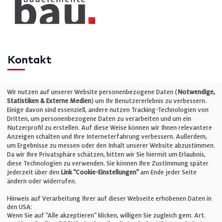
Kontakt
Telefon: +49 (0)711 2585563-0
Wir nutzen auf unserer Website personenbezogene Daten (
Notwendige,
Statistiken & Externe Medien
) um Ihr Benutzererlebnis zu verbessern.
Einige davon sind essenziell, andere nutzen Tracking-Technologien von
E-Mail:
info@bauelemente-bau.eu
Dritten, um personenbezogene Daten zu verarbeiten und um ein
Nutzerprofil zu erstellen. Auf diese Weise können wir Ihnen relevantere
Unternehmen
Anzeigen schalten und Ihre Interneterfahrung verbessern. Außerdem,
um Ergebnisse zu messen oder den Inhalt unserer Website abzustimmen.
Da wir Ihre Privatsphäre schätzen, bitten wir Sie hiermit um Erlaubnis,
Impressum
diese Technologien zu verwenden. Sie können Ihre Zustimmung später
jederzeit über den
Link "Cookie-Einstellungen"
am Ende jeder Seite
ändern oder widerrufen.
Datenschutz
Hinweis auf Verarbeitung Ihrer auf dieser Webseite erhobenen Daten in
den USA:
Wenn Sie auf "Alle akzeptieren" klicken, willigen Sie zugleich gem. Art.
Cookie-Einstellungen