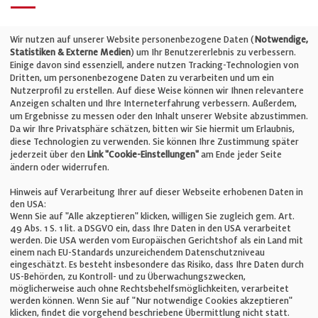
Telefon: +49 (0)711 2585563-0
Wir nutzen auf unserer Website personenbezogene Daten (
Notwendige,
Statistiken & Externe Medien
) um Ihr Benutzererlebnis zu verbessern.
Einige davon sind essenziell, andere nutzen Tracking-Technologien von
E-Mail:
info@bauelemente-bau.eu
Dritten, um personenbezogene Daten zu verarbeiten und um ein
Nutzerprofil zu erstellen. Auf diese Weise können wir Ihnen relevantere
Unternehmen
Anzeigen schalten und Ihre Interneterfahrung verbessern. Außerdem,
um Ergebnisse zu messen oder den Inhalt unserer Website abzustimmen.
Da wir Ihre Privatsphäre schätzen, bitten wir Sie hiermit um Erlaubnis,
Impressum
diese Technologien zu verwenden. Sie können Ihre Zustimmung später
jederzeit über den
Link "Cookie-Einstellungen"
am Ende jeder Seite
ändern oder widerrufen.
Datenschutz
Hinweis auf Verarbeitung Ihrer auf dieser Webseite erhobenen Daten in
den USA:
Wenn Sie auf "Alle akzeptieren" klicken, willigen Sie zugleich gem. Art.
Cookie-Einstellungen
49 Abs. 1 S. 1 lit. a DSGVO ein, dass Ihre Daten in den USA verarbeitet
werden. Die USA werden vom Europäischen Gerichtshof als ein Land mit
einem nach EU-Standards unzureichendem Datenschutzniveau
AGB
eingeschätzt. Es besteht insbesondere das Risiko, dass Ihre Daten durch
US-Behörden, zu Kontroll- und zu Überwachungszwecken,
möglicherweise auch ohne Rechtsbehelfsmöglichkeiten, verarbeitet
werden können. Wenn Sie auf "Nur notwendige Cookies akzeptieren"
klicken, findet die vorgehend beschriebene Übermittlung nicht statt.