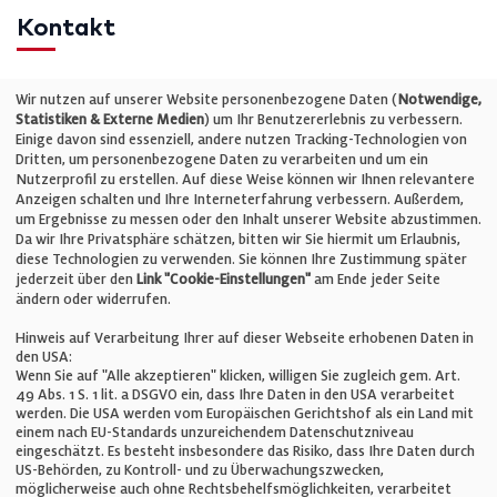
Kontakt
Telefon: +49 (0)711 2585563-0
Wir nutzen auf unserer Website personenbezogene Daten (
Notwendige,
Statistiken & Externe Medien
) um Ihr Benutzererlebnis zu verbessern.
Einige davon sind essenziell, andere nutzen Tracking-Technologien von
E-Mail:
info@bauelemente-bau.eu
Dritten, um personenbezogene Daten zu verarbeiten und um ein
Nutzerprofil zu erstellen. Auf diese Weise können wir Ihnen relevantere
Unternehmen
Anzeigen schalten und Ihre Interneterfahrung verbessern. Außerdem,
um Ergebnisse zu messen oder den Inhalt unserer Website abzustimmen.
Da wir Ihre Privatsphäre schätzen, bitten wir Sie hiermit um Erlaubnis,
Impressum
diese Technologien zu verwenden. Sie können Ihre Zustimmung später
jederzeit über den
Link "Cookie-Einstellungen"
am Ende jeder Seite
ändern oder widerrufen.
Datenschutz
Hinweis auf Verarbeitung Ihrer auf dieser Webseite erhobenen Daten in
den USA:
Wenn Sie auf "Alle akzeptieren" klicken, willigen Sie zugleich gem. Art.
Cookie-Einstellungen
49 Abs. 1 S. 1 lit. a DSGVO ein, dass Ihre Daten in den USA verarbeitet
werden. Die USA werden vom Europäischen Gerichtshof als ein Land mit
einem nach EU-Standards unzureichendem Datenschutzniveau
AGB
eingeschätzt. Es besteht insbesondere das Risiko, dass Ihre Daten durch
US-Behörden, zu Kontroll- und zu Überwachungszwecken,
möglicherweise auch ohne Rechtsbehelfsmöglichkeiten, verarbeitet