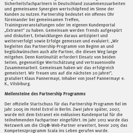
Sicherheitsfachpartnern in Deutschland zusammenzuarbeiten
und gemeinsame Synergien wertschöpfend im Sinne der
Kunden zu nutzen. Partnership bedeutet ein offenes Ohr
füreinander bei gemeinsamen Treffen,
Trainingsveranstaltungen oder im eigenen Kundenportal
„Extranet“ zu haben. Gemeinsam werden Trends aufgespürt
und diskutiert, Entwicklungen daraus antizipiert und
weiterverfolgt sowie Erfolge gemessen und evaluiert. „Wir
begleiten das Partnership-Programm von Beginn an und
beglückwünschen auch alle Partner, die diesen Weg lange
mitgehen. Denn Kontinuität erfordert Einsatz von beiden
Seiten, gegenseitige Wertschätzung und vertrauensvolle
Zusammenarbeit. Gemeinsam haben wir das erfolgreich
gemeistert. Wir freuen uns auf die nächsten 20 Jahre!“,
gratuliert Klaus Pannermayr, Inhaber von Josef Pannermayr e.
K., Vilsbiburg.
Meilensteine des Partnership Programms
Der offizielle Startschuss für das Partnership Programm fiel im
Jahr 2005 im Hotel Estrel in Berlin. Zwei Jahre später, 2007,
wurde mit dem Extranet ein exklusives Kundenportal für die
teilnehmenden Fachpartner eingeführt. Im Jahr 2012 wurde das
Netzwerk um die Cliq®-Web-Partner erweitert, bevor 2015 das
Kompetenzprogramm Scala ins Leben gerufen wurde.