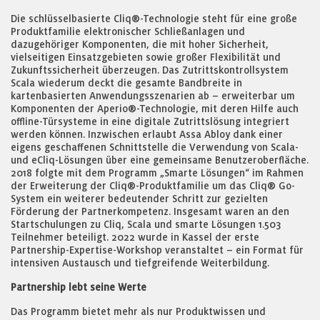
Die schlüsselbasierte Cliq®-Technologie steht für eine große
Produktfamilie elektronischer Schließanlagen und
dazugehöriger Komponenten, die mit hoher Sicherheit,
vielseitigen Einsatzgebieten sowie großer Flexibilität und
Zukunftssicherheit überzeugen. Das Zutrittskontrollsystem
Scala wiederum deckt die gesamte Bandbreite in
kartenbasierten Anwendungsszenarien ab – erweiterbar um
Komponenten der Aperio®-Technologie, mit deren Hilfe auch
offline-Türsysteme in eine digitale Zutrittslösung integriert
werden können. Inzwischen erlaubt Assa Abloy dank einer
eigens geschaffenen Schnittstelle die Verwendung von Scala-
und eCliq-Lösungen über eine gemeinsame Benutzeroberfläche.
2018 folgte mit dem Programm „Smarte Lösungen“ im Rahmen
der Erweiterung der Cliq®-Produktfamilie um das Cliq® Go-
System ein weiterer bedeutender Schritt zur gezielten
Förderung der Partnerkompetenz. Insgesamt waren an den
Startschulungen zu Cliq, Scala und smarte Lösungen 1.503
Teilnehmer beteiligt. 2022 wurde in Kassel der erste
Partnership-Expertise-Workshop veranstaltet – ein Format für
intensiven Austausch und tiefgreifende Weiterbildung.
Partnership lebt seine Werte
Das Programm bietet mehr als nur Produktwissen und