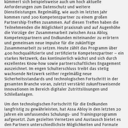
kümmert sich beispielsweise auch um hoch aktuelle
Anforderungen zum Datenschutz und weitere
Dienstleistungen. Regelmäßig, wie auch im letzten Jahr
kommen rund 200 Kompetenzpartner zu einem großen
Partnership-Treffen zusammen. Auf diesen Treffen haben die
Teilnehmenden die Möglichkeit praxisnah und auf Augenhöhe
die Vorzüge der Zusammenarbeit zwischen Assa Abloy,
Kompetenzpartnern und Endkunden miteinander zu erörtern
und gemeinsam neue Impulse für die zukünftige
Zusammenarbeit zu setzen. Heute zählt das Programm über
400 hochqualifizierte und zertifizierte Kompetenzpartner – ein
starkes Netzwerk, das kontinuierlich wächst und sich durch
exzellentes Know-how sowie partnerschaftliches Engagement
auszeichnet. Im engen Schulterschluss treibt das stetig
wachsende Netzwerk seither regelmäßig neue
Sicherheitsstandards und technologischen Fortschritt in der
gesamten Branche voran, zuletzt verstärkt zukunftsweisende
Innovationen im Bereich digitaler Zutrittslösungen und
Schließanlagen.
Um den technologischen Fortschritt für die Endkunden
langfristig zu gewährleisten, hat Assa Abloy in den letzten 20
Jahren ein umfassendes Schulungs- und Trainingsprogramm
aufgesetzt. Zum gezielten Vernetzen und Austausch bietet es
den Partnern unterschiedlichste Möglichkeiten und Formate