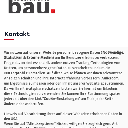
Kontakt
Telefon: +49 (0)711 2585563-0
Wir nutzen auf unserer Website personenbezogene Daten (
Notwendige,
Statistiken & Externe Medien
) um Ihr Benutzererlebnis zu verbessern.
Einige davon sind essenziell, andere nutzen Tracking-Technologien von
E-Mail:
info@bauelemente-bau.eu
Dritten, um personenbezogene Daten zu verarbeiten und um ein
Nutzerprofil zu erstellen. Auf diese Weise können wir Ihnen relevantere
Unternehmen
Anzeigen schalten und Ihre Interneterfahrung verbessern. Außerdem,
um Ergebnisse zu messen oder den Inhalt unserer Website abzustimmen.
Da wir Ihre Privatsphäre schätzen, bitten wir Sie hiermit um Erlaubnis,
Impressum
diese Technologien zu verwenden. Sie können Ihre Zustimmung später
jederzeit über den
Link "Cookie-Einstellungen"
am Ende jeder Seite
ändern oder widerrufen.
Datenschutz
Hinweis auf Verarbeitung Ihrer auf dieser Webseite erhobenen Daten in
den USA:
Wenn Sie auf "Alle akzeptieren" klicken, willigen Sie zugleich gem. Art.
Cookie-Einstellungen