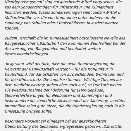
Niedrigpreissegment‘ sind entsprechende Mittel vorgesehen, die
aus dem Sondervermögen für Infrastruktur und Klimaschutz
finanziert werden. Dieses Sondervermögen sieht zudem Mittel in
Milliardenhöhe vor, die von Kommunen unter anderem in die
Sanierung von Schulen oder Krankenhäusern investiert werden
können.
Zudem verschafft die im Bundeskabinett beschlossene Novelle des
Baugesetzbuches (‚Bauturbo‘) den Kommunen Beinfreiheit bei der
Ausweisung von Baugebieten und beinhaltet weitere
Prozessvereinfachungen.
‚Insgesamt wird deutlich, dass die neue Bundesregierung die
Relevanz der Bauwirtschaft versteht – für die Konjunktur in
Deutschland, für das Schaffen von ausreichendem Wohnraum und
für den Klimaschutz. Die Impulse stimmen. Wichtige Themen aus
dem Koalitionsvertrag stehen aber noch aus‘, so Drinkuth weiter.
Die Wiederaufnahme der Förderung für EH55-Gebäude,
Steuererleichterungen für Neubauten und Sanierungen und
insbesondere die steuerliche Absetzbarkeit der Sanierung vererbter
Immobilien seien gute Ideen, die die Bundesregierung noch in die
Umsetzung bringen sollte.
Besondere Vorsicht sei hingegen bei der angekündigten
Überarbeitung des Gebäudeenergiegesetzes geboten: ‚Das letzte,