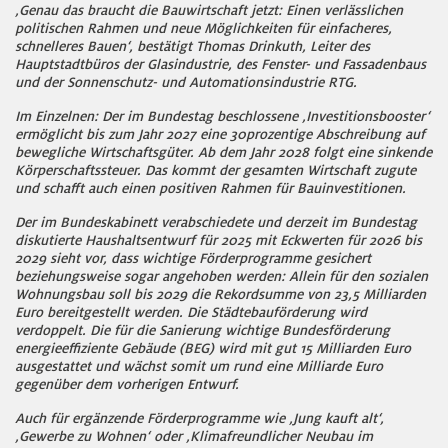
‚Genau das braucht die Bauwirtschaft jetzt: Einen verlässlichen
politischen Rahmen und neue Möglichkeiten für einfacheres,
schnelleres Bauen‘, bestätigt Thomas Drinkuth, Leiter des
Hauptstadtbüros der Glasindustrie, des Fenster- und Fassadenbaus
und der Sonnenschutz- und Automationsindustrie RTG.
Im Einzelnen: Der im Bundestag beschlossene ‚Investitionsbooster‘
ermöglicht bis zum Jahr 2027 eine 30prozentige Abschreibung auf
bewegliche Wirtschaftsgüter. Ab dem Jahr 2028 folgt eine sinkende
Körperschaftssteuer. Das kommt der gesamten Wirtschaft zugute
und schafft auch einen positiven Rahmen für Bauinvestitionen.
Der im Bundeskabinett verabschiedete und derzeit im Bundestag
diskutierte Haushaltsentwurf für 2025 mit Eckwerten für 2026 bis
2029 sieht vor, dass wichtige Förderprogramme gesichert
beziehungsweise sogar angehoben werden: Allein für den sozialen
Wohnungsbau soll bis 2029 die Rekordsumme von 23,5 Milliarden
Euro bereitgestellt werden. Die Städtebauförderung wird
verdoppelt. Die für die Sanierung wichtige Bundesförderung
energieeffiziente Gebäude (BEG) wird mit gut 15 Milliarden Euro
ausgestattet und wächst somit um rund eine Milliarde Euro
gegenüber dem vorherigen Entwurf.
Auch für ergänzende Förderprogramme wie ‚Jung kauft alt‘,
‚Gewerbe zu Wohnen‘ oder ‚Klimafreundlicher Neubau im