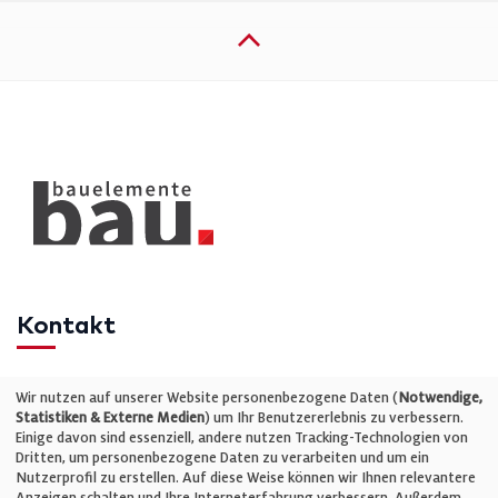
Kontakt
Telefon: +49 (0)711 2585563-0
Wir nutzen auf unserer Website personenbezogene Daten (
Notwendige,
Statistiken & Externe Medien
) um Ihr Benutzererlebnis zu verbessern.
Einige davon sind essenziell, andere nutzen Tracking-Technologien von
E-Mail:
info@bauelemente-bau.eu
Dritten, um personenbezogene Daten zu verarbeiten und um ein
Nutzerprofil zu erstellen. Auf diese Weise können wir Ihnen relevantere
Unternehmen
Anzeigen schalten und Ihre Interneterfahrung verbessern. Außerdem,