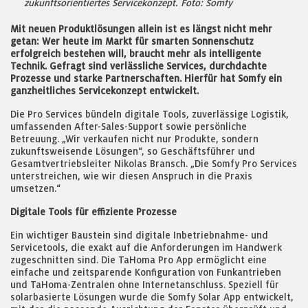
zukunftsorientiertes Servicekonzept. Foto: Somfy
Mit neuen Produktlösungen allein ist es längst nicht mehr
getan: Wer heute im Markt für smarten Sonnenschutz
erfolgreich bestehen will, braucht mehr als intelligente
Technik. Gefragt sind verlässliche Services, durchdachte
Prozesse und starke Partnerschaften. Hierfür hat Somfy ein
ganzheitliches Servicekonzept entwickelt.
Die Pro Services bündeln digitale Tools, zuverlässige Logistik,
umfassenden After-Sales-Support sowie persönliche
Betreuung. „Wir verkaufen nicht nur Produkte, sondern
zukunftsweisende Lösungen“, so Geschäftsführer und
Gesamtvertriebsleiter Nikolas Bransch. „Die Somfy Pro Services
unterstreichen, wie wir diesen Anspruch in die Praxis
umsetzen.“
Digitale Tools für effiziente Prozesse
Ein wichtiger Baustein sind digitale Inbetriebnahme- und
Servicetools, die exakt auf die Anforderungen im Handwerk
zugeschnitten sind. Die TaHoma Pro App ermöglicht eine
einfache und zeitsparende Konfiguration von Funkantrieben
und TaHoma-Zentralen ohne Internetanschluss. Speziell für
solarbasierte Lösungen wurde die Somfy Solar App entwickelt,