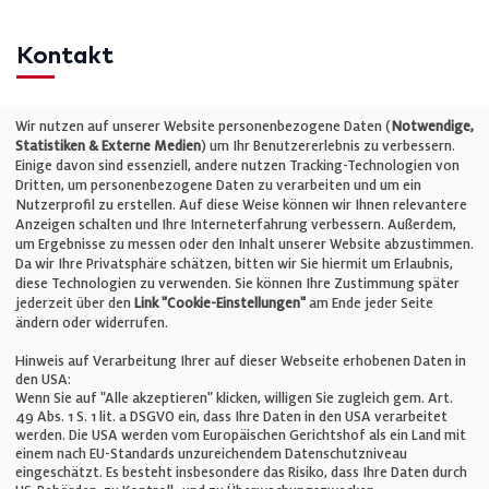
Kontakt
Telefon: +49 (0)711 2585563-0
Wir nutzen auf unserer Website personenbezogene Daten (
Notwendige,
Statistiken & Externe Medien
) um Ihr Benutzererlebnis zu verbessern.
Einige davon sind essenziell, andere nutzen Tracking-Technologien von
E-Mail:
info@bauelemente-bau.eu
Dritten, um personenbezogene Daten zu verarbeiten und um ein
Nutzerprofil zu erstellen. Auf diese Weise können wir Ihnen relevantere
Unternehmen
Anzeigen schalten und Ihre Interneterfahrung verbessern. Außerdem,
um Ergebnisse zu messen oder den Inhalt unserer Website abzustimmen.
Da wir Ihre Privatsphäre schätzen, bitten wir Sie hiermit um Erlaubnis,
Impressum
diese Technologien zu verwenden. Sie können Ihre Zustimmung später
jederzeit über den
Link "Cookie-Einstellungen"
am Ende jeder Seite
ändern oder widerrufen.
Datenschutz
Hinweis auf Verarbeitung Ihrer auf dieser Webseite erhobenen Daten in
den USA:
Wenn Sie auf "Alle akzeptieren" klicken, willigen Sie zugleich gem. Art.
Cookie-Einstellungen
49 Abs. 1 S. 1 lit. a DSGVO ein, dass Ihre Daten in den USA verarbeitet
werden. Die USA werden vom Europäischen Gerichtshof als ein Land mit
einem nach EU-Standards unzureichendem Datenschutzniveau
AGB
eingeschätzt. Es besteht insbesondere das Risiko, dass Ihre Daten durch