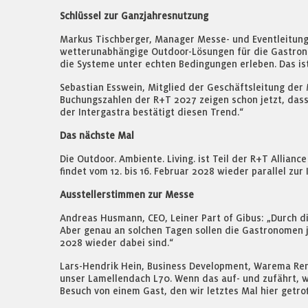
Schlüssel zur Ganzjahresnutzung
Markus Tischberger, Manager Messe- und Eventleitung In
wetterunabhängige Outdoor-Lösungen für die Gastrono
die Systeme unter echten Bedingungen erleben. Das is
Sebastian Esswein, Mitglied der Geschäftsleitung der 
Buchungszahlen der R+T 2027 zeigen schon jetzt, dass 
der Intergastra bestätigt diesen Trend.“
Das nächste Mal
Die Outdoor. Ambiente. Living. ist Teil der R+T Allia
findet vom 12. bis 16. Februar 2028 wieder parallel zur 
Ausstellerstimmen zur Messe
Andreas Husmann, CEO, Leiner Part of Gibus: „Durch di
Aber genau an solchen Tagen sollen die Gastronomen ja
2028 wieder dabei sind.“
Lars-Hendrik Hein, Business Development, Warema Renk
unser Lamellendach L70. Wenn das auf- und zufährt, w
Besuch von einem Gast, den wir letztes Mal hier getr