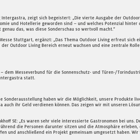
tergastra, zeigt sich begeistert: „Die vierte Ausgabe der Outdoor. 
mie und Hotellerie geworden sind – und welches Potenzial hinter d
t genau das, was diese Sonderschau so wertvoll macht.“
Messe Stuttgart, ergänzt: „Das Thema Outdoor Living erfreut sich e
der Outdoor Living Bereich erneut wachsen und eine zentrale Rolle 
nce – dem Messeverbund für die Sonnenschutz- und Türen-/Torindustri
Intergastra statt.
e Sonderausstellung haben wir die Möglichkeit, unsere Produkte live
 auch ihr Geld verdienen können. Das zeigen wir mit unseren Lösun
hoff SE: „Es waren sehr viele interessierte Gastronomen bei uns. D
ährend die Personen darunter sitzen und die Atmosphäre erleben, 
offen und anschließend ein Projekt gemeinsam umgesetzt haben. Wir