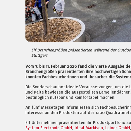
Elf Branchengrößen präsentierten während der Outdoor
Stuttgart
Vom 7. bis 11. Februar 2026 fand die vierte Ausgabe d
Branchengrößen präsentierten ihre hochwertigen Son
konnten Fachbesucherinnen und -besucher die Systeme
Die Sonderschau bot ideale Voraussetzungen, um die 
und Kälte bewiesen die ausgestellten Lamellendächer,
bestmöglich nutzbar und komfortabel machen.
An fünf Messetagen informierten sich Fachbesucherinn
Interesse an den Produkten auf der 1.100 Quadratmeter
Elf Unternehmen präsentierten ihr Produktportfolio au
System Electronic GmbH
,
Ideal Markisen
,
Leiner GmbH