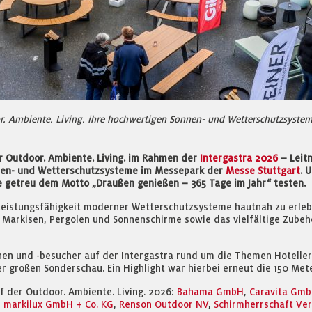
. Ambiente. Living. ihre hochwertigen Sonnen- und Wetterschutzsystem
er Outdoor. Ambiente. Living. im Rahmen der
Intergastra 2026
– Leitm
nen- und Wetterschutzsysteme im Messepark der
Messe Stuttgart
. 
 getreu dem Motto „Draußen genießen – 365 Tage im Jahr“ testen.
Leistungsfähigkeit moderner Wetterschutzsysteme hautnah zu erlebe
 Markisen, Pergolen und Sonnenschirme sowie das vielfältige Zubeh
en und -besucher auf der Intergastra rund um die Themen Hoteller
 großen Sonderschau. Ein Highlight war hierbei erneut die 150 Mete
f der Outdoor. Ambiente. Living. 2026:
Bahama GmbH
,
Caravita Gm
,
markilux GmbH + Co. KG
,
Renson Outdoor NV
,
Schirmherrschaft Ve