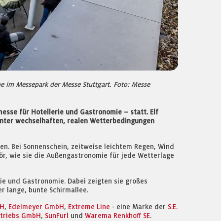
e im Messepark der Messe Stuttgart. Foto: Messe
esse für Hotellerie und Gastronomie – statt. Elf
Unter wechselhaften, realen Wetterbedingungen
n. Bei Sonnenschein, zeitweise leichtem Regen, Wind
ör, wie sie die Außengastronomie für jede Wetterlage
ie und Gastronomie. Dabei zeigten sie großes
r lange, bunte Schirmallee.
bH
,
Edelmeyer GmbH
,
Extreme Line
- eine Marke der
S.E.
rtriebs GmbH
,
SunFurl
und
Warema Renkhoff SE
.