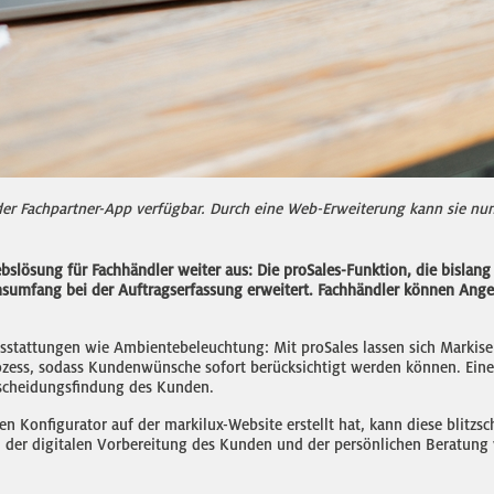
 der Fachpartner-App verfügbar. Durch eine Web-Erweiterung kann sie n
ebslösung für Fachhändler weiter aus: Die proSales-Funktion, die bislang 
sumfang bei der Auftragserfassung erweitert. Fachhändler können Angeb
usstattungen wie Ambientebeleuchtung: Mit proSales lassen sich Markis
ess, sodass Kundenwünsche sofort berücksichtigt werden können. Eine i
ntscheidungsfindung des Kunden.
n Konfigurator auf der markilux-Website erstellt hat, kann diese blitz
 der digitalen Vorbereitung des Kunden und der persönlichen Beratung