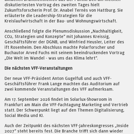
diskutiertesten Vortrag des zweiten Tages hielt
Zukunftsforscherin Prof. Dr. Anabel Ternès von Hattburg. Sie
erläuterte die Leadership-Strategien für die
Kreislaufwirtschaft in der Bau- und Wohnungswirtschaft.
Anschließend folgte die Plenumsdiskussion „Nachhaltigkeit,
CO2, Strategien und Konzepte“ mit Johannes Kreissig,
Geschäftsführer der DGNB, und Winfried Heusler, Leiter des
ift Rosenheim. Den Abschluss machte Polarforscher und
Buchautor Arved Fuchs mit seinem beeindruckenden Vortrag
„Die Welt im Wandel - was uns das Klima lehrt“.
Die nächsten VFF-Veranstaltungen
Der neue VFF-Präsident Anton Gugelfuß und auch VFF-
Geschäftsführer Frank Lange machten das Auditorium auf
zwei kommende Veranstaltungen des VFF aufmerksam.
Am 17. September 2026 findet im Solarlux-Showroom in
Frankfurt am Main die VFF-Fachtagung Marketing und Vertrieb
statt. Der Schwerpunkt liegt auf den Themen Digitalisierung,
Social Media und KI.
Auch der Zeitpunkt des nächsten VFF-Jahreskongresses „Inside
2027“ steht bereits fest. Die Branche trifft sich dann wieder