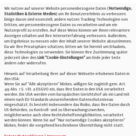
Telefon: +49 (0)711 2585563-0
Wir nutzen auf unserer Website personenbezogene Daten (
Notwendige,
Statistiken & Externe Medien
) um Ihr Benutzererlebnis zu verbessern.
Einige davon sind essenziell, andere nutzen Tracking-Technologien von
E-Mail:
info@bauelemente-bau.eu
Dritten, um personenbezogene Daten zu verarbeiten und um ein
Nutzerprofil zu erstellen. Auf diese Weise können wir Ihnen relevantere
Unternehmen
Anzeigen schalten und Ihre Interneterfahrung verbessern. Außerdem,
um Ergebnisse zu messen oder den Inhalt unserer Website abzustimmen.
Da wir Ihre Privatsphäre schätzen, bitten wir Sie hiermit um Erlaubnis,
Impressum
diese Technologien zu verwenden. Sie können Ihre Zustimmung später
jederzeit über den
Link "Cookie-Einstellungen"
am Ende jeder Seite
ändern oder widerrufen.
Datenschutz
Hinweis auf Verarbeitung Ihrer auf dieser Webseite erhobenen Daten in
den USA:
Wenn Sie auf "Alle akzeptieren" klicken, willigen Sie zugleich gem. Art.
Cookie-Einstellungen
49 Abs. 1 S. 1 lit. a DSGVO ein, dass Ihre Daten in den USA verarbeitet
werden. Die USA werden vom Europäischen Gerichtshof als ein Land mit
einem nach EU-Standards unzureichendem Datenschutzniveau
AGB
eingeschätzt. Es besteht insbesondere das Risiko, dass Ihre Daten durch
US-Behörden, zu Kontroll- und zu Überwachungszwecken,
möglicherweise auch ohne Rechtsbehelfsmöglichkeiten, verarbeitet
werden können. Wenn Sie auf "Nur notwendige Cookies akzeptieren"
klicken, findet die vorgehend beschriebene Übermittlung nicht statt.
© Verlag für Fachpublizistik GmbH