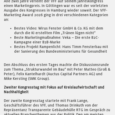
Alle zwei Jahre verleiht der VFF auf seinem Jahreskongress
einen Marketingpreis. In Göttingen war es seit der vorletzten
Ausgabe des Kongresses in Hamburg wieder soweit. Der VFF-
Marketing Award 2026 ging in drei verschiedenen Kategorien
an:
Bestes Video: Wirus Fenster GmbH & Co. KG mit dem
durch die KI erstellten Film „Tränen lügen nicht“
Beste Marketingmaßnahme: Veka – Die erste B2C-
Kampagne einer B2B-Marke
Bestes Projekt Rampenlicht: Hans Timm Fensterbau mit
der Sanierung des Bundesministeriums für Gesundheit
Den Abschluss des ersten Tages machte die Diskussionsrunde
zum Thema „Strukturwandel im Bau“ mit Peter Matteo (Groß &
Peter), Felix Kantelhardt (Auctus Capital Partners AG) und
Mike Kersting (SMK Group).
Zweiter Kongresstag mit Fokus auf Kreislaufwirtschaft und
Nachhaltigkeit
Der zweite Kongresstag startete mit Frank Lange,
Geschäftsführer des VFF, und Thomas Drinkuth von der
Repräsentanz Transparente Gebäudehülle RTG im Gespräch zu
aktuellen Branchenthemen aus der Politik. Den am meisten