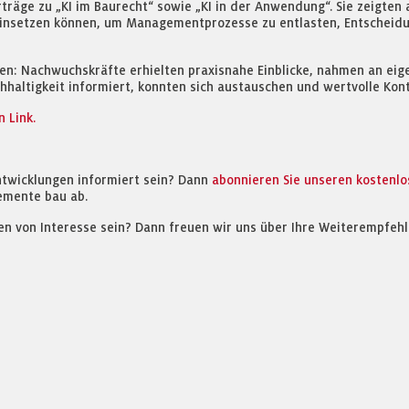
träge zu „KI im Baurecht“ sowie „KI in der Anwendung“. Sie zeigten 
 einsetzen können, um Managementprozesse zu entlasten, Entscheid
ten: Nachwuchskräfte erhielten praxisnahe Einblicke, nahmen an e
haltigkeit informiert, konnten sich austauschen und wertvolle Kon
 Link.
ntwicklungen informiert sein? Dann
abonnieren Sie unseren kostenl
emente bau ab.
en von Interesse sein? Dann freuen wir uns über Ihre Weiterempfehl