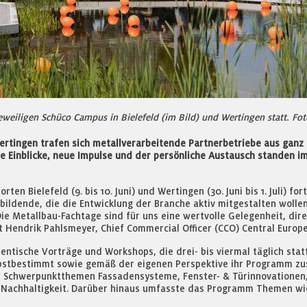
eiligen Schüco Campus in Bielefeld (im Bild) und Wertingen statt. Fot
ertingen trafen sich metallverarbeitende Partnerbetriebe aus ganz
e Einblicke, neue Impulse und der persönliche Austausch standen i
en Bielefeld (9. bis 10. Juni) und Wertingen (30. Juni bis 1. Juli) fo
ildende, die die Entwicklung der Branche aktiv mitgestalten wollen
ie Metallbau-Fachtage sind für uns eine wertvolle Gelegenheit, dire
Hendrik Pahlsmeyer, Chief Commercial Officer (CCO) Central Europe 
entische Vorträge und Workshops, die drei- bis viermal täglich sta
bstbestimmt sowie gemäß der eigenen Perspektive ihr Programm z
n Schwerpunktthemen Fassadensysteme, Fenster- & Türinnovationen
 Nachhaltigkeit. Darüber hinaus umfasste das Programm Themen wie 