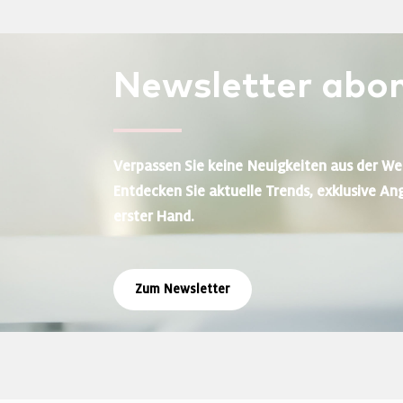
Newsletter
abon
Verpassen Sie keine Neuigkeiten aus der We
Entdecken Sie aktuelle Trends, exklusive An
erster Hand.
Zum Newsletter