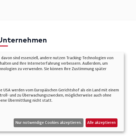
Unternehmen
mpressum
e davon sind essenziell, andere nutzen Tracking-Technologien von
atenschutz
chalten und Ihre Interneterfahrung verbessern. Außerdem, um
Technologien zu verwenden. Sie können Ihre Zustimmung später
ookie-Einstellungen
AGB
n. Die USA werden vom Europäischen Gerichtshof als ein Land mit einem
ontroll- und zu Überwachungszwecken, möglicherweise auch ohne
ene Übermittlung nicht statt.
Nur notwendige Cookies akzeptieren.
Alle akzeptieren