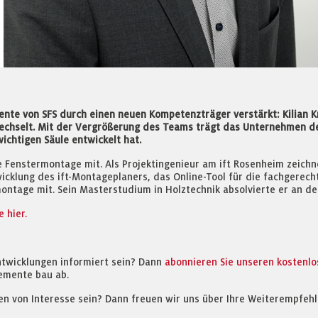
nte von SFS durch einen neuen Kompetenzträger verstärkt: Kilian Kn
echselt. Mit der Vergrößerung des Teams trägt das Unternehmen 
ichtigen Säule entwickelt hat.
e Fenstermontage mit. Als Projektingenieur am ift Rosenheim zeichn
icklung des ift-Montageplaners, das Online-Tool für die fachgerec
montage mit. Sein Masterstudium in Holztechnik absolvierte er an d
 hier.
ntwicklungen informiert sein? Dann
abonnieren Sie unseren kostenl
emente bau ab.
en von Interesse sein? Dann freuen wir uns über Ihre Weiterempfehl