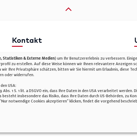
Kontakt
Telefon: +49 (0)711 2585563-0
I
 Statistiken & Externe Medien
) um Ihr Benutzererlebnis zu verbessern. Einig
E-Mail:
info@bauelemente-bau.eu
D
rofil zu erstellen. Auf diese Weise können wir Ihnen relevantere Anzeigen s
wir Ihre Privatsphäre schätzen, bitten wir Sie hiermit um Erlaubnis, diese 
C
rn oder widerrufen.
 den USA:
 49 Abs. 1 S. 1 lit. a DSGVO ein, dass Ihre Daten in den USA verarbeitet werde
 besteht insbesondere das Risiko, dass Ihre Daten durch US-Behörden, zu K
Nur notwendige Cookies akzeptieren" klicken, findet die vorgehend beschrieb