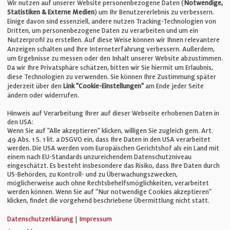
Telefon: +49 (0)711 2585563-0
Wir nutzen auf unserer Website personenbezogene Daten (
Notwendige,
Statistiken & Externe Medien
) um Ihr Benutzererlebnis zu verbessern.
Einige davon sind essenziell, andere nutzen Tracking-Technologien von
E-Mail:
info@bauelemente-bau.eu
Dritten, um personenbezogene Daten zu verarbeiten und um ein
Nutzerprofil zu erstellen. Auf diese Weise können wir Ihnen relevantere
Unternehmen
Anzeigen schalten und Ihre Interneterfahrung verbessern. Außerdem,
um Ergebnisse zu messen oder den Inhalt unserer Website abzustimmen.
Da wir Ihre Privatsphäre schätzen, bitten wir Sie hiermit um Erlaubnis,
Impressum
diese Technologien zu verwenden. Sie können Ihre Zustimmung später
jederzeit über den
Link "Cookie-Einstellungen"
am Ende jeder Seite
ändern oder widerrufen.
Datenschutz
Hinweis auf Verarbeitung Ihrer auf dieser Webseite erhobenen Daten in
den USA:
Wenn Sie auf "Alle akzeptieren" klicken, willigen Sie zugleich gem. Art.
Cookie-Einstellungen
49 Abs. 1 S. 1 lit. a DSGVO ein, dass Ihre Daten in den USA verarbeitet
werden. Die USA werden vom Europäischen Gerichtshof als ein Land mit
einem nach EU-Standards unzureichendem Datenschutzniveau
AGB
eingeschätzt. Es besteht insbesondere das Risiko, dass Ihre Daten durch
US-Behörden, zu Kontroll- und zu Überwachungszwecken,
möglicherweise auch ohne Rechtsbehelfsmöglichkeiten, verarbeitet
werden können. Wenn Sie auf "Nur notwendige Cookies akzeptieren"
klicken, findet die vorgehend beschriebene Übermittlung nicht statt.
© Verlag für Fachpublizistik GmbH
Datenschutzerklärung
|
Impressum