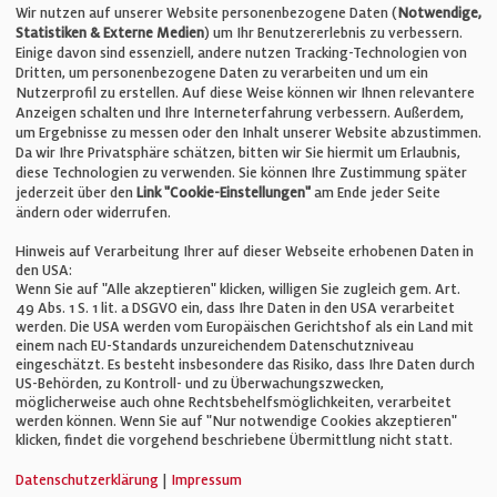
Telefon: +49 (0)711 2585563-0
Wir nutzen auf unserer Website personenbezogene Daten (
Notwendige,
Statistiken & Externe Medien
) um Ihr Benutzererlebnis zu verbessern.
Einige davon sind essenziell, andere nutzen Tracking-Technologien von
E-Mail:
info@bauelemente-bau.eu
Dritten, um personenbezogene Daten zu verarbeiten und um ein
Nutzerprofil zu erstellen. Auf diese Weise können wir Ihnen relevantere
Unternehmen
Anzeigen schalten und Ihre Interneterfahrung verbessern. Außerdem,
um Ergebnisse zu messen oder den Inhalt unserer Website abzustimmen.
Da wir Ihre Privatsphäre schätzen, bitten wir Sie hiermit um Erlaubnis,
Impressum
diese Technologien zu verwenden. Sie können Ihre Zustimmung später
jederzeit über den
Link "Cookie-Einstellungen"
am Ende jeder Seite
ändern oder widerrufen.
Datenschutz
Hinweis auf Verarbeitung Ihrer auf dieser Webseite erhobenen Daten in
den USA:
Wenn Sie auf "Alle akzeptieren" klicken, willigen Sie zugleich gem. Art.
Cookie-Einstellungen
49 Abs. 1 S. 1 lit. a DSGVO ein, dass Ihre Daten in den USA verarbeitet
werden. Die USA werden vom Europäischen Gerichtshof als ein Land mit
einem nach EU-Standards unzureichendem Datenschutzniveau
AGB
eingeschätzt. Es besteht insbesondere das Risiko, dass Ihre Daten durch
US-Behörden, zu Kontroll- und zu Überwachungszwecken,
möglicherweise auch ohne Rechtsbehelfsmöglichkeiten, verarbeitet
werden können. Wenn Sie auf "Nur notwendige Cookies akzeptieren"
klicken, findet die vorgehend beschriebene Übermittlung nicht statt.
© Verlag für Fachpublizistik GmbH
Datenschutzerklärung
|
Impressum