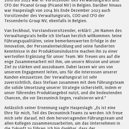
2010 bis 2022 war er Vorsitzender des Verwaltungsrats und
CFO der Picanol Group (Picanol NV) in Belgien. Darüber hinaus
war Haspeslagh von 2014 bis Ende Dezember 2023 auch
Vorsitzender des Verwaltungsrats, COO und CFO der
Tessenderlo Group NV, ebenfalls in Belgien.
Van Eeckhout, Vorstandsvorsitzender, erklärt: „Im Namen des
Verwaltungsrats heiße ich Stefaan herzlich willkommen. Seine
Führungsqualitäten, seine bemerkenswerten Erfolge in der
Innovation, der Personalentwicklung und seine fundierten
Kenntnisse in der Produktionsindustrie machen ihn zu einer
wertvollen Ergänzung für unser Team. Wir freuen uns auf die
enge Zusammenarbeit mit ihm, um unsere Mission und unser
Ziel zu stärken und auszubauen. Dabei lassen wir uns von
unserem Engagement leiten, uns für die Interessen unserer
Kunden einzusetzen. Der Verwaltungsrat ist sehr
zuversichtlich, dass Stefaan zusammen mit dem Führungsteam
die solide Umsetzung unserer Strategie sicherstellt, indem er
unser führendes Produktangebot nutzt, und die bedeutenden
Chancen, die vor Deceuninck liegen, realisieren wird.“
Anlässlich seiner Ernennung sagte Haspeslagh: „Es ist eine
Ehre für mich, Teil des Deceuninck-Teams zu werden. Ich freue
mich sehr darauf, mit dem hervorragenden Führungsteam und
allen Kollegen zusammenzuarbeiten, um das Unternehmen in
die Zukunft zu führen. Ich bin dankbar, dass der