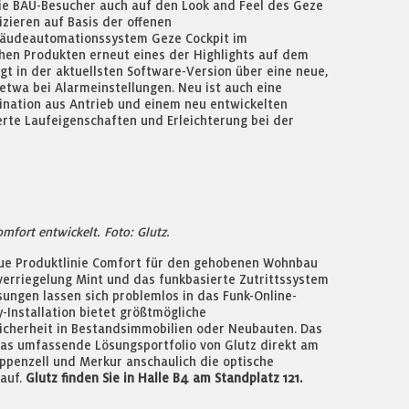
ie BAU-Besucher auch auf den Look and Feel des Geze
ieren auf Basis der offenen
bäudeautomationssystem Geze Cockpit im
en Produkten erneut eines der Highlights auf dem
gt in der aktuellsten Software-Version über eine neue,
 etwa bei Alarmeinstellungen. Neu ist auch eine
ination aus Antrieb und einem neu entwickelten
erte Laufeigenschaften und Erleichterung bei der
omfort entwickelt. Foto: Glutz.
eue Produktlinie Comfort für den gehobenen Wohnbau
erriegelung Mint und das funkbasierte Zutrittssystem
sungen lassen sich problemlos in das Funk-Online-
-Installation bietet größtmögliche
Sicherheit in Bestandsimmobilien oder Neubauten. Das
das umfassende Lösungsportfolio von Glutz direkt am
ppenzell und Merkur anschaulich die optische
auf.
Glutz finden Sie in Halle B4 am Standplatz 121.