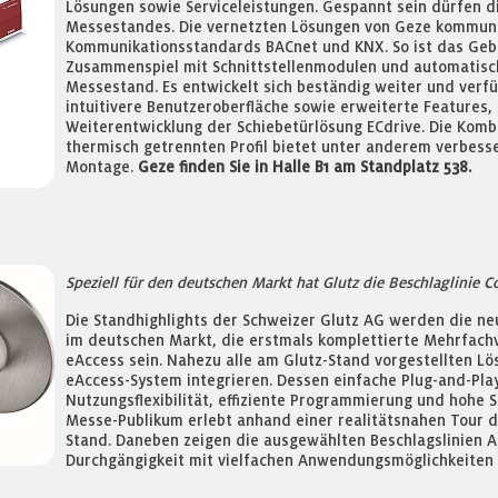
Lösungen sowie Serviceleistungen. Gespannt sein dürfen d
Messestandes. Die vernetzten Lösungen von Geze kommuniz
Kommunikationsstandards BACnet und KNX. So ist das Ge
Zusammenspiel mit Schnittstellenmodulen und automatisch
Messestand. Es entwickelt sich beständig weiter und verfü
intuitivere Benutzeroberfläche sowie erweiterte Features,
Weiterentwicklung der Schiebetürlösung ECdrive. Die Komb
thermisch getrennten Profil bietet unter anderem verbess
Montage.
Geze finden Sie in Halle B1 am Standplatz 538.
Speziell für den deutschen Markt hat Glutz die Beschlaglinie C
Die Standhighlights der Schweizer Glutz AG werden die n
im deutschen Markt, die erstmals komplettierte Mehrfachv
eAccess sein. Nahezu alle am Glutz-Stand vorgestellten Lö
eAccess-System integrieren. Dessen einfache Plug-and-Play
Nutzungsflexibilität, effiziente Programmierung und hohe 
Messe-Publikum erlebt anhand einer realitätsnahen Tour 
Stand. Daneben zeigen die ausgewählten Beschlagslinien A
Durchgängigkeit mit vielfachen Anwendungsmöglichkeiten 