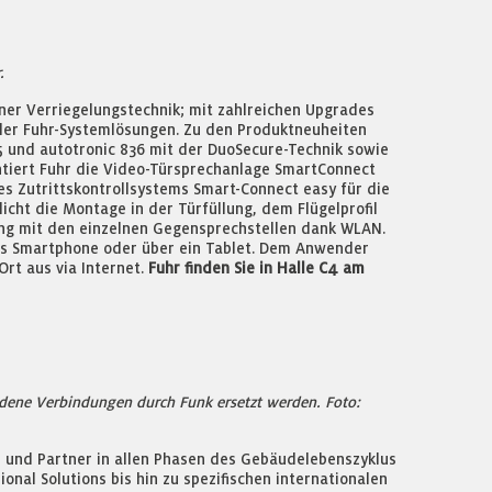
.
ner Verriegelungstechnik; mit zahlreichen Upgrades
der Fuhr-Systemlösungen. Zu den Produktneuheiten
5 und autotronic 836 mit der DuoSecure-Technik sowie
ntiert Fuhr die Video-Türsprechanlage SmartConnect
es Zutrittskontrollsystems Smart-Connect easy für die
cht die Montage in der Türfüllung, dem Flügelprofil
ung mit den einzelnen Gegensprechstellen dank WLAN.
as Smartphone oder über ein Tablet. Dem Anwender
rt aus via Internet.
Fuhr finden Sie in Halle C4 am
ene Verbindungen durch Funk ersetzt werden. Foto:
 und Partner in allen Phasen des Gebäudelebenszyklus
nal Solutions bis hin zu spezifischen internationalen