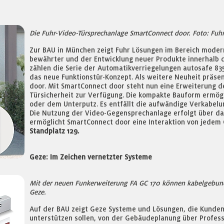
Die Fuhr-Video-Türsprechanlage SmartConnect door. Foto: Fuhr
Zur BAU in München zeigt Fuhr Lösungen im Bereich moder
bewährter und der Entwicklung neuer Produkte innerhalb 
zählen die Serie der Automatikverriegelungen autosafe 83
das neue Funktionstür-Konzept. Als weitere Neuheit präse
door. Mit SmartConnect door steht nun eine Erweiterung d
Türsicherheit zur Verfügung. Die kompakte Bauform ermögli
oder dem Unterputz. Es entfällt die aufwändige Verkabel
Die Nutzung der Video-Gegensprechanlage erfolgt über d
ermöglicht SmartConnect door eine Interaktion von jedem O
Standplatz 129.
Geze: Im Zeichen vernetzter Systeme
Mit der neuen Funkerweiterung FA GC 170 können kabelgebund
Geze.
Auf der BAU zeigt Geze Systeme und Lösungen, die Kunden
unterstützen sollen, von der Gebäudeplanung über Professio