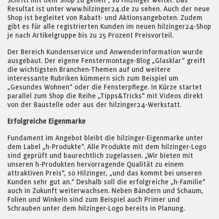
Schritt mit dem Shop zu gehen“, so Hilzinger weiter. Das
Resultat ist unter www.hilzinger24.de zu sehen. Auch der neue
Shop ist begleitet von Rabatt- und Aktionsangeboten. Zudem
gibt es für alle registrierten Kunden im neuen hilzinger24-Shop
je nach Artikelgruppe bis zu 25 Prozent Preisvorteil.
Der Bereich Kundenservice und Anwenderinformation wurde
ausgebaut. Der eigene Fenstermontage-Blog „Glasklar“ greift
die wichtigsten Branchen-Themen auf und weitere
interessante Rubriken kümmern sich zum Beispiel um
„Gesundes Wohnen“ oder die Fensterpflege. In Kürze startet
parallel zum Shop die Reihe „Tipps&Tricks“ mit Videos direkt
von der Baustelle oder aus der hilzinger24-Werkstatt.
Erfolgreiche Eigenmarke
Fundament im Angebot bleibt die hilzinger-Eigenmarke unter
dem Label „h-Produkte“. Alle Produkte mit dem hilzinger-Logo
sind geprüft und baurechtlich zugelassen. „Wir bieten mit
unseren h-Produkten hervorragende Qualität zu einem
attraktiven Preis“, so Hilzinger, „und das kommt bei unseren
Kunden sehr gut an.“ Deshalb soll die erfolgreiche „h-Familie“
auch in Zukunft weiterwachsen. Neben Bändern und Schaum,
Folien und Winkeln sind zum Beispiel auch Primer und
Schrauben unter dem hilzinger-Logo bereits in Planung.