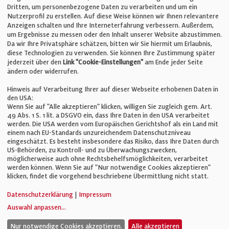
E-Mail:
info@bauelemente-bau.eu
Dritten, um personenbezogene Daten zu verarbeiten und um ein
Nutzerprofil zu erstellen. Auf diese Weise können wir Ihnen relevantere
Unternehmen
Anzeigen schalten und Ihre Interneterfahrung verbessern. Außerdem,
um Ergebnisse zu messen oder den Inhalt unserer Website abzustimmen.
Da wir Ihre Privatsphäre schätzen, bitten wir Sie hiermit um Erlaubnis,
Impressum
diese Technologien zu verwenden. Sie können Ihre Zustimmung später
jederzeit über den
Link "Cookie-Einstellungen"
am Ende jeder Seite
ändern oder widerrufen.
Datenschutz
Hinweis auf Verarbeitung Ihrer auf dieser Webseite erhobenen Daten in
den USA:
Wenn Sie auf "Alle akzeptieren" klicken, willigen Sie zugleich gem. Art.
Cookie-Einstellungen
49 Abs. 1 S. 1 lit. a DSGVO ein, dass Ihre Daten in den USA verarbeitet
werden. Die USA werden vom Europäischen Gerichtshof als ein Land mit
einem nach EU-Standards unzureichendem Datenschutzniveau
AGB
eingeschätzt. Es besteht insbesondere das Risiko, dass Ihre Daten durch
US-Behörden, zu Kontroll- und zu Überwachungszwecken,
möglicherweise auch ohne Rechtsbehelfsmöglichkeiten, verarbeitet
werden können. Wenn Sie auf "Nur notwendige Cookies akzeptieren"
klicken, findet die vorgehend beschriebene Übermittlung nicht statt.
© Verlag für Fachpublizistik GmbH
Datenschutzerklärung
|
Impressum
Auswahl anpassen
...
Nur notwendige Cookies akzeptieren.
Alle akzeptieren