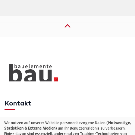
Kontakt
Telefon: +49 (0)711 2585563-0
Wir nutzen auf unserer Website personenbezogene Daten (
Notwendige,
Statistiken & Externe Medien
) um Ihr Benutzererlebnis zu verbessern.
Einige davon sind essenziell, andere nutzen Tracking-Technologien von