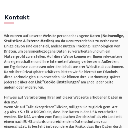
Kontakt
Telefon: +49 (0)711 2585563-0
Wir nutzen auf unserer Website personenbezogene Daten (
Notwendige,
Statistiken & Externe Medien
) um Ihr Benutzererlebnis zu verbessern.
Einige davon sind essenziell, andere nutzen Tracking-Technologien von
E-Mail:
info@bauelemente-bau.eu
Dritten, um personenbezogene Daten zu verarbeiten und um ein
Nutzerprofil zu erstellen. Auf diese Weise können wir Ihnen relevantere
Unternehmen
Anzeigen schalten und Ihre Interneterfahrung verbessern. Außerdem,
um Ergebnisse zu messen oder den Inhalt unserer Website abzustimmen.
Da wir Ihre Privatsphäre schätzen, bitten wir Sie hiermit um Erlaubnis,
Impressum
diese Technologien zu verwenden. Sie können Ihre Zustimmung später
jederzeit über den
Link "Cookie-Einstellungen"
am Ende jeder Seite
ändern oder widerrufen.
Datenschutz
Hinweis auf Verarbeitung Ihrer auf dieser Webseite erhobenen Daten in
den USA:
Wenn Sie auf "Alle akzeptieren" klicken, willigen Sie zugleich gem. Art.
Cookie-Einstellungen
49 Abs. 1 S. 1 lit. a DSGVO ein, dass Ihre Daten in den USA verarbeitet
werden. Die USA werden vom Europäischen Gerichtshof als ein Land mit
einem nach EU-Standards unzureichendem Datenschutzniveau
AGB
eingeschätzt. Es besteht insbesondere das Risiko, dass Ihre Daten durch