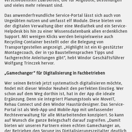
verschiedensten Zuarbeiten, die für Angebote, Bestellungen
und vieles mehr relevant sind.
Das anwenderfreundliche Service-Portal lässt sich auch von
Ungeübten nutzen und umfasst elf Module. Diese bieten von
der digitalen Verwaltung über eine Mediathek und ein Service-
Helpdesk bis hin zu einer Wissensdatenbank allen erdenklichen
Support. Mit wenigen Klicks werden beispielsweise auch
Recycling-Container bestellt oder die Belegung von
Transportgestellen angezeigt. „Highlight ist ein KI-gestützter
Montagecoach, der in 130 Baustellensprachen Tipps und
fachgerechte Anleitungen gibt“, hebt Windor Geschäftsführer
Wolfgang Trinczek hervor.
„Gamechanger“ für Digitalisierung in Fachbetrieben
Wer seinen Betrieb jetzt systematisch digitalisieren möchte,
findet mit dieser Windor Neuheit den perfekten Einstieg. Wer
schon auf dem Weg dorthin ist, hat in der App die ideale
Ergänzung. Denn sie integriert Planungstools wie MoveIT,
Rehau Connect und den Windor Haustürdesigner. Das Service-
Portal ist als Web-App und Mobile-App mit umfassender
Rechteverwaltung für alle Mitarbeitenden konzipiert. So kann
auf Wunsch die ganze Belegschaft darauf zugreifen. „Damit
bieten wir unseren Partnern einen echten Gamechanger an,
der Betrieben den Sprung ins Digitalisierungszeitalter deutlich