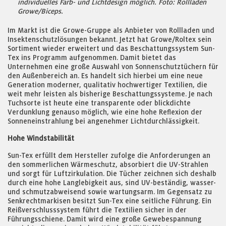
individuelles Farb- und Lichtdesign möglich. Foto: Rollladen
Growe/Biceps.
Im Markt ist die Growe-Gruppe als Anbieter von Rollladen und
Insektenschutzlösungen bekannt. Jetzt hat Growe/Roltex sein
Sortiment wieder erweitert und das Beschattungssystem Sun-
Tex ins Programm aufgenommen. Damit bietet das
Unternehmen eine große Auswahl von Sonnenschutztüchern für
den Außenbereich an. Es handelt sich hierbei um eine neue
Generation moderner, qualitativ hochwertiger Textilien, die
weit mehr leisten als bisherige Beschattungssysteme. Je nach
Tuchsorte ist heute eine transparente oder blickdichte
Verdunklung genauso möglich, wie eine hohe Reflexion der
Sonneneinstrahlung bei angenehmer Lichtdurchlässigkeit.
Hohe Windstabilität
Sun-Tex erfüllt dem Hersteller zufolge die Anforderungen an
den sommerlichen Wärmeschutz, absorbiert die UV-Strahlen
und sorgt für Luftzirkulation. Die Tücher zeichnen sich deshalb
durch eine hohe Langlebigkeit aus, sind UV-beständig, wasser-
und schmutzabweisend sowie wartungsarm. Im Gegensatz zu
Senkrechtmarkisen besitzt Sun-Tex eine seitliche Führung. Ein
Reißverschlusssystem führt die Textilien sicher in der
Führungsschiene. Damit wird eine große Gewebespannung