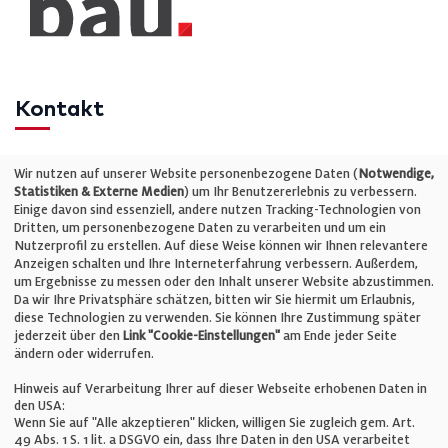
Kontakt
Telefon: +49 (0)711 2585563-0
Wir nutzen auf unserer Website personenbezogene Daten (
Notwendige,
Statistiken & Externe Medien
) um Ihr Benutzererlebnis zu verbessern.
Einige davon sind essenziell, andere nutzen Tracking-Technologien von
E-Mail:
info@bauelemente-bau.eu
Dritten, um personenbezogene Daten zu verarbeiten und um ein
Nutzerprofil zu erstellen. Auf diese Weise können wir Ihnen relevantere
Unternehmen
Anzeigen schalten und Ihre Interneterfahrung verbessern. Außerdem,
um Ergebnisse zu messen oder den Inhalt unserer Website abzustimmen.
Da wir Ihre Privatsphäre schätzen, bitten wir Sie hiermit um Erlaubnis,
Impressum
diese Technologien zu verwenden. Sie können Ihre Zustimmung später
jederzeit über den
Link "Cookie-Einstellungen"
am Ende jeder Seite
ändern oder widerrufen.
Datenschutz
Hinweis auf Verarbeitung Ihrer auf dieser Webseite erhobenen Daten in
den USA:
Wenn Sie auf "Alle akzeptieren" klicken, willigen Sie zugleich gem. Art.
Cookie-Einstellungen
49 Abs. 1 S. 1 lit. a DSGVO ein, dass Ihre Daten in den USA verarbeitet