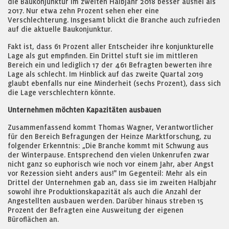
die Baukonjunktur im zweiten Halbjahr 2018 besser ausfiel als
2017. Nur etwa zehn Prozent sehen eher eine
Verschlechterung. Insgesamt blickt die Branche auch zufrieden
auf die aktuelle Baukonjunktur.
Fakt ist, dass 61 Prozent aller Entscheider ihre konjunkturelle
Lage als gut empfinden. Ein Drittel stuft sie im mittleren
Bereich ein und lediglich 17 der 461 Befragten bewerten ihre
Lage als schlecht. Im Hinblick auf das zweite Quartal 2019
glaubt ebenfalls nur eine Minderheit (sechs Prozent), dass sich
die Lage verschlechtern könnte.
Unternehmen möchten Kapazitäten ausbauen
Zusammenfassend kommt Thomas Wagner, Verantwortlicher
für den Bereich Befragungen der Heinze Marktforschung, zu
folgender Erkenntnis: „Die Branche kommt mit Schwung aus
der Winterpause. Entsprechend den vielen Unkenrufen zwar
nicht ganz so euphorisch wie noch vor einem Jahr, aber Angst
vor Rezession sieht anders aus!" Im Gegenteil: Mehr als ein
Drittel der Unternehmen gab an, dass sie im zweiten Halbjahr
sowohl ihre Produktionskapazität als auch die Anzahl der
Angestellten ausbauen werden. Darüber hinaus streben 15
Prozent der Befragten eine Ausweitung der eigenen
Büroflächen an.