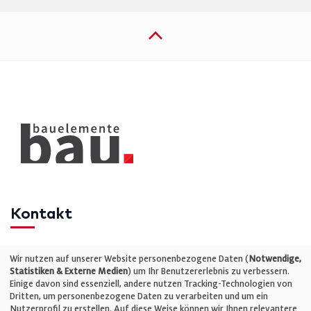
Kontakt
Telefon: +49 (0)711 2585563-0
Wir nutzen auf unserer Website personenbezogene Daten (
Notwendige,
Statistiken & Externe Medien
) um Ihr Benutzererlebnis zu verbessern.
Einige davon sind essenziell, andere nutzen Tracking-Technologien von
E-Mail:
info@bauelemente-bau.eu
Dritten, um personenbezogene Daten zu verarbeiten und um ein
Nutzerprofil zu erstellen. Auf diese Weise können wir Ihnen relevantere