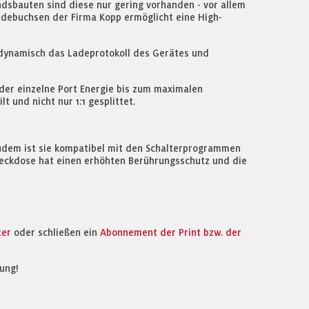
dsbauten sind diese nur gering vorhanden - vor allem
adebuchsen der Firma Kopp ermöglicht eine High-
 dynamisch das Ladeprotokoll des Gerätes und
eder einzelne Port Energie bis zum maximalen
 und nicht nur 1:1 gesplittet.
Zudem ist sie kompatibel mit den Schalterprogrammen
eckdose hat einen erhöhten Berührungsschutz und die
ter
oder schließen ein
Abonnement der Print bzw. der
ung!