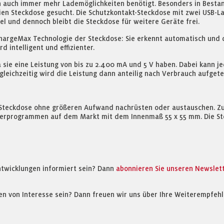
 auch immer mehr Lademöglichkeiten benötigt. Besonders in Bestan
ien Steckdose gesucht. Die Schutzkontakt-Steckdose mit zwei USB-L
l und dennoch bleibt die Steckdose für weitere Geräte frei.
 chargeMax Technologie der Steckdose: Sie erkennt automatisch und
 intelligent und effizienter.
sie eine Leistung von bis zu 2.400 mA und 5 V haben. Dabei kann j
ichzeitig wird die Leistung dann anteilig nach Verbrauch aufgeteilt
ko-Steckdose ohne größeren Aufwand nachrüsten oder austauschen. 
terprogrammen auf dem Markt mit dem Innenmaß 55 x 55 mm. Die St
ntwicklungen informiert sein? Dann
abonnieren Sie unseren Newslet
en von Interesse sein? Dann freuen wir uns über Ihre Weiterempfehl