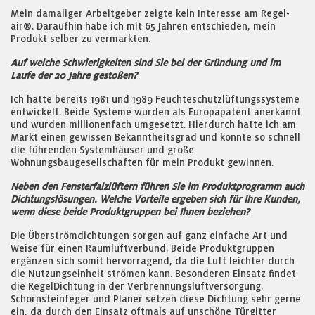
Mein damaliger Arbeitgeber zeigte kein Interesse am Regel-
air®. Daraufhin habe ich mit 65 Jahren entschieden, mein
Produkt selber zu vermarkten.
Auf welche Schwierigkeiten sind Sie bei der Gründung und im
Laufe der 20 Jahre gestoßen?
Ich hatte bereits 1981 und 1989 Feuchteschutzlüftungssysteme
entwickelt. Beide Systeme wurden als Europapatent anerkannt
und wurden millionenfach umgesetzt. Hierdurch hatte ich am
Markt einen gewissen Bekanntheitsgrad und konnte so schnell
die führenden Systemhäuser und große
Wohnungsbaugesellschaften für mein Produkt gewinnen.
Neben den Fensterfalzlüftern führen Sie im Produktprogramm auch
Dichtungslösungen. Welche Vorteile ergeben sich für Ihre Kunden,
wenn diese beide Produktgruppen bei Ihnen beziehen?
Die Überströmdichtungen sorgen auf ganz einfache Art und
Weise für einen Raumluftverbund. Beide Produktgruppen
ergänzen sich somit hervorragend, da die Luft leichter durch
die Nutzungseinheit strömen kann. Besonderen Einsatz findet
die RegelDichtung in der Verbrennungsluftversorgung.
Schornsteinfeger und Planer setzen diese Dichtung sehr gerne
ein, da durch den Einsatz oftmals auf unschöne Türgitter