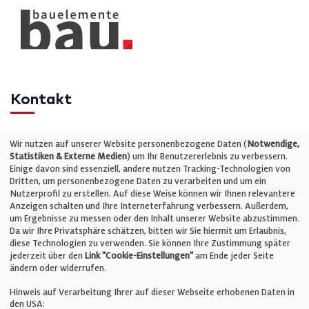
Kontakt
Telefon: +49 (0)711 2585563-0
Wir nutzen auf unserer Website personenbezogene Daten (
Notwendige,
Statistiken & Externe Medien
) um Ihr Benutzererlebnis zu verbessern.
Einige davon sind essenziell, andere nutzen Tracking-Technologien von
E-Mail:
info@bauelemente-bau.eu
Dritten, um personenbezogene Daten zu verarbeiten und um ein
Nutzerprofil zu erstellen. Auf diese Weise können wir Ihnen relevantere
Unternehmen
Anzeigen schalten und Ihre Interneterfahrung verbessern. Außerdem,
um Ergebnisse zu messen oder den Inhalt unserer Website abzustimmen.
Da wir Ihre Privatsphäre schätzen, bitten wir Sie hiermit um Erlaubnis,
Impressum
diese Technologien zu verwenden. Sie können Ihre Zustimmung später
jederzeit über den
Link "Cookie-Einstellungen"
am Ende jeder Seite
ändern oder widerrufen.
Datenschutz
Hinweis auf Verarbeitung Ihrer auf dieser Webseite erhobenen Daten in
den USA: