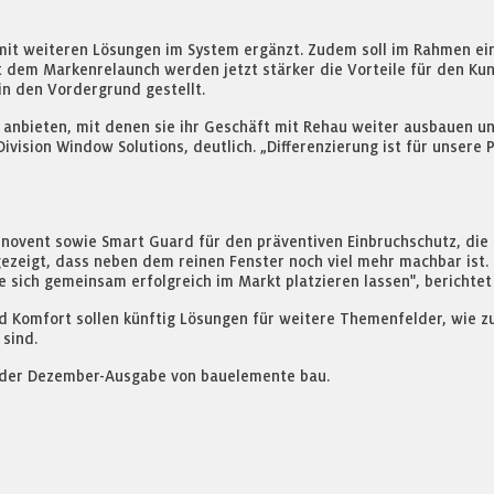
mit weiteren Lösungen im System ergänzt. Zudem soll im Rahmen e
t dem Markenrelaunch werden jetzt stärker die Vorteile für den Ku
in den Vordergrund gestellt.
 anbieten, mit denen sie ihr Geschäft mit Rehau weiter ausbauen 
ivision Window Solutions, deutlich. „Differenzierung ist für unsere
ovent sowie Smart Guard für den präventiven Einbruchschutz, die z
zeigt, dass neben dem reinen Fenster noch viel mehr machbar ist.
e sich gemeinsam erfolgreich im Markt platzieren lassen", berichtet
 Komfort sollen künftig Lösungen für weitere Themenfelder, wie zu
 sind.
in der Dezember-Ausgabe von bauelemente bau.