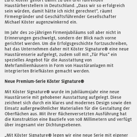
Euro. Köster gehört damit zu den drei führenden
Haustürherstellern in Deutschland. „Dass wir so erfolgreich
sein würden, damit hätte ich nicht gerechnet“, räumt
Firmengründer und Geschäftsführender Gesellschafter
Michael Köster augenzwinkernd ein.
Im Jahr des 20-jährigen Firmenjubiläums soll aber nicht in
Erinnerungen geschwelgt, sondern der Blick nach vorne
gerichtet werden. Um die Erfolgsgeschichte fortzuschreiben,
hat das Unternehmen daher mit Köster Signature® eine neue
Haustürenserie aufgelegt, zudem soll mit „Tür Plus“ ein
spezielles Angebot für die Ausstattung von
Mehrfamilienhäusern in Form von Haustüranlagen mit
integrierten Briefkästen gemacht werden.
Neue Premium-Serie Köster Signature®
Mit Köster Signature® wurde im Jubiläumsjahr eine neue
Haustürserie mit gehobener Ausstattung aufgelegt. Diese
zeichnet sich durch ein klares und modernes Design sowie den
Einsatz außergewöhnlicher Materialien für die Gestaltung der
Oberflächen aus. Mit ihrer flächenversetzten Ausführung hat
die Konstruktion eine Bautiefe von 108 Millimetern und verfügt
über insgesamt vier Dichtungsebenen.
„Mit Köster Signature® legen wir eine neue Serie mit eigener