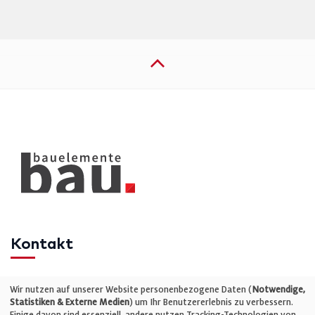
Kontakt
Telefon: +49 (0)711 2585563-0
Wir nutzen auf unserer Website personenbezogene Daten (
Notwendige,
Statistiken & Externe Medien
) um Ihr Benutzererlebnis zu verbessern.
Einige davon sind essenziell, andere nutzen Tracking-Technologien von