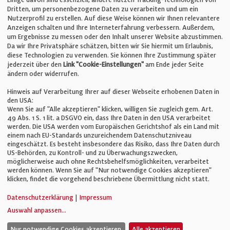
E-Mail:
info@bauelemente-bau.eu
Dritten, um personenbezogene Daten zu verarbeiten und um ein
Nutzerprofil zu erstellen. Auf diese Weise können wir Ihnen relevantere
Unternehmen
Anzeigen schalten und Ihre Interneterfahrung verbessern. Außerdem,
um Ergebnisse zu messen oder den Inhalt unserer Website abzustimmen.
Da wir Ihre Privatsphäre schätzen, bitten wir Sie hiermit um Erlaubnis,
Impressum
diese Technologien zu verwenden. Sie können Ihre Zustimmung später
jederzeit über den
Link "Cookie-Einstellungen"
am Ende jeder Seite
ändern oder widerrufen.
Datenschutz
Hinweis auf Verarbeitung Ihrer auf dieser Webseite erhobenen Daten in
den USA:
Wenn Sie auf "Alle akzeptieren" klicken, willigen Sie zugleich gem. Art.
Cookie-Einstellungen
49 Abs. 1 S. 1 lit. a DSGVO ein, dass Ihre Daten in den USA verarbeitet
werden. Die USA werden vom Europäischen Gerichtshof als ein Land mit
einem nach EU-Standards unzureichendem Datenschutzniveau
AGB
eingeschätzt. Es besteht insbesondere das Risiko, dass Ihre Daten durch
US-Behörden, zu Kontroll- und zu Überwachungszwecken,
möglicherweise auch ohne Rechtsbehelfsmöglichkeiten, verarbeitet
werden können. Wenn Sie auf "Nur notwendige Cookies akzeptieren"
klicken, findet die vorgehend beschriebene Übermittlung nicht statt.
© Verlag für Fachpublizistik GmbH
Datenschutzerklärung
|
Impressum
Auswahl anpassen
...
Nur notwendige Cookies akzeptieren.
Alle akzeptieren