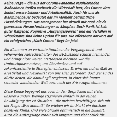
Keine Frage – die aus der Corona-Pandemie resultierenden
Maßnahmen treffen weltweit die Wirtschaft hart, das Coronavirus
ändert unsere Lebens- und Arbeitsrealität. Auch für uns als
Maschinenbauer bedeutet das im Moment beträchtliche
Einschränkungen. Das Management hat aktuell mit noch nie da
gewesenen Herausforderungen zu kämpfen. Doch Panik ist kein
guter Ratgeber. Kognitive „Ausgangssperren“ und ein Verfallen in
Schockstarre sind keine Option für uns. Die effektivste Antwort auf
ein erfolgreiches „Nach Corona“ liegt im Jetzt.
Ein Klammern an vertraute Routinen der Vergangenheit und
vehementes Aufrechterhalten des Ist-Zustands schützt niemanden
und bringt nicht weiter. Stattdessen möchten wir die
Umbruchphase nutzen, uns überdenken und auf
zukunftsorientierte Strategien einlassen. Es wird ein hohes Maß an
Kreativität und Flexibilität von uns allen gefordert, doch genau das
dürfte denen, die darauf agil reagieren, in einer sich immer
schneller wandelnden Welt auch nach der Krise zugutekommen.
Diese Denke begegnet uns auch in den Gesprächen mit vielen
unserer Kunden. Wenige stagnieren einfach in der reinen
Bewältigung der Ist-Situation – die meisten beschäftigen sich mit
der Frage: „Was kommt?“ So erleben wir im Markt ein durchaus
positives Klima. Und viele blicken optimistisch in die Zukunft.
Auch die Auftragslage erholt sich langsam und zieht Stück für