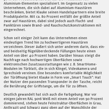
Aluminium-Elementen spezialisiert. Im Gegensatz zu vielen
Unternehmen, die sich dabei auf Aluminium-Haustüren
beschränken, bietet Klauke seinen Handelspartnern eine breite
Produktpalette. Mit ca. 80 Prozent entfällt der größte Anteil
zwar auf Haustüren, dabei sind jedoch auch Flucht- und
Paniktüren sowie Brand- und Rauchschutzkonstruktionen mit
eingerechnet.
Schon seit einiger Zeit kann das Unternehmen einen
eindeutigen Trend hin zu hochwertigeren Haustüren
verzeichnen. Dieser äußert sich unter anderem darin, dass ein-
und beidseitig flügelüberdeckende Füllungen heute einen
Anteil von über 40 Prozent haben. Darüber hinaus steigt die
Nachfrage nach hochwertigen Oberflächen sowie
elektronischen Zusatzausstattungen wie z. B. SmartHome-
Modulen im Türblatt, die in sich Klingel, Videokamera und
Sprechsieb vereinen. Eine besonders komfortable Möglichkeit
der Türöffnung bietet Klauke in Form von „Smart Touch“: Hat
der Nutzer den passenden Transponder in der Tasche, reicht
die Berührung der Griffstange, um die Tür zu öffnen.
Deutlich gewandelt hat sich auch die Farbgebung. War vor
einigen Jahren RAL 9016 Weiß mit einem Anteil von 90 Prozent
dominierend, stehen heute Feinstruktur-Oberflächen in Grau,
Anthrazit und Schwarz ganz oben auf der Wunschliste der