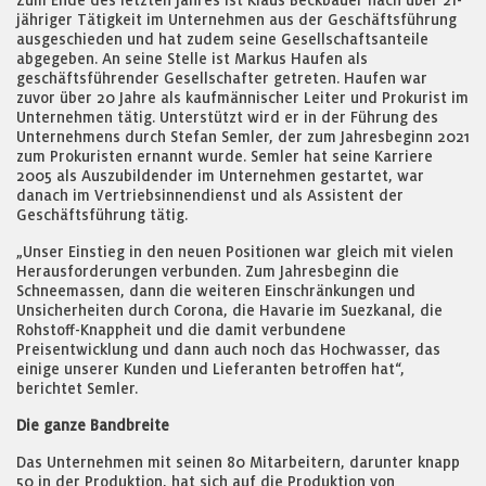
Zum Ende des letzten Jahres ist Klaus Beckbauer nach über 21-
jähriger Tätigkeit im Unternehmen aus der Geschäftsführung
ausgeschieden und hat zudem seine Gesellschaftsanteile
abgegeben. An seine Stelle ist Markus Haufen als
geschäftsführender Gesellschafter getreten. Haufen war
zuvor über 20 Jahre als kaufmännischer Leiter und Prokurist im
Unternehmen tätig. Unterstützt wird er in der Führung des
Unternehmens durch Stefan Semler, der zum Jahresbeginn 2021
zum Prokuristen ernannt wurde. Semler hat seine Karriere
2005 als Auszubildender im Unternehmen gestartet, war
danach im Vertriebsinnendienst und als Assistent der
Geschäftsführung tätig.
„Unser Einstieg in den neuen Positionen war gleich mit vielen
Herausforderungen verbunden. Zum Jahresbeginn die
Schneemassen, dann die weiteren Einschränkungen und
Unsicherheiten durch Corona, die Havarie im Suezkanal, die
Rohstoff-Knappheit und die damit verbundene
Preisentwicklung und dann auch noch das Hochwasser, das
einige unserer Kunden und Lieferanten betroffen hat“,
berichtet Semler.
Die ganze Bandbreite
Das Unternehmen mit seinen 80 Mitarbeitern, darunter knapp
50 in der Produktion, hat sich auf die Produktion von