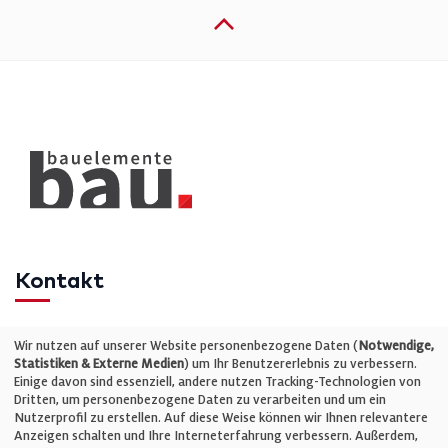
Kontakt
Telefon: +49 (0)711 2585563-0
Wir nutzen auf unserer Website personenbezogene Daten (
Notwendige,
Statistiken & Externe Medien
) um Ihr Benutzererlebnis zu verbessern.
Einige davon sind essenziell, andere nutzen Tracking-Technologien von
E-Mail:
info@bauelemente-bau.eu
Dritten, um personenbezogene Daten zu verarbeiten und um ein
Nutzerprofil zu erstellen. Auf diese Weise können wir Ihnen relevantere
Unternehmen
Anzeigen schalten und Ihre Interneterfahrung verbessern. Außerdem,