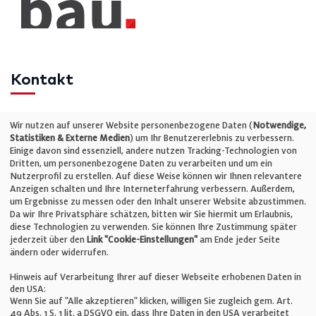
Kontakt
Telefon: +49 (0)711 2585563-0
Wir nutzen auf unserer Website personenbezogene Daten (
Notwendige,
Statistiken & Externe Medien
) um Ihr Benutzererlebnis zu verbessern.
Einige davon sind essenziell, andere nutzen Tracking-Technologien von
E-Mail:
info@bauelemente-bau.eu
Dritten, um personenbezogene Daten zu verarbeiten und um ein
Nutzerprofil zu erstellen. Auf diese Weise können wir Ihnen relevantere
Unternehmen
Anzeigen schalten und Ihre Interneterfahrung verbessern. Außerdem,
um Ergebnisse zu messen oder den Inhalt unserer Website abzustimmen.
Da wir Ihre Privatsphäre schätzen, bitten wir Sie hiermit um Erlaubnis,
Impressum
diese Technologien zu verwenden. Sie können Ihre Zustimmung später
jederzeit über den
Link "Cookie-Einstellungen"
am Ende jeder Seite
ändern oder widerrufen.
Datenschutz
Hinweis auf Verarbeitung Ihrer auf dieser Webseite erhobenen Daten in
den USA:
Wenn Sie auf "Alle akzeptieren" klicken, willigen Sie zugleich gem. Art.
Cookie-Einstellungen
49 Abs. 1 S. 1 lit. a DSGVO ein, dass Ihre Daten in den USA verarbeitet