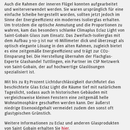
Auch die Rahmen der inneren Flügel konnten aufgearbeitet
und weiterverwendet werden. Sie waren ursprünglich für eine
einfache Scheibe hergestellt worden, sollten jetzt jedoch im
Sinne der Energieeffizienz ein modernes Isolierglas erhalten.
Um trotzdem die optische Anmutung und die Proportionen zu
wahren, kam das besonders schlanke Climaplus Eclaz Light von
Saint-Gobain Glass zum Einsatz. Das Zweifach-Isolierglas mit
dem Aufbau 3-10-3 ist nur 16 Millimeter dick und überzeugt als
optisch elegante Lösung in den alten Rahmen, zugleich bietet
es eine zeitgemäße Energieeffizienz und trägt zur CO2-
Einsparung bei. Die Herstellung übernahm der Flachglas-
Experte Glashandel Tuttlingen, ein Partner im CSP Netzwerk
von Saint-Gobain, der auf hochwertige Glaslösungen
spezialisiert ist.
Mit bis zu 83 Prozent Lichtdurchlässigkeit durchflutet das
beschichtete Glas Eclaz Light die Räume tief mit natürlichem
Tageslicht, sodass auch in historischen Gebäuden mit
vergleichsweise kleinen Fenstern eine zeitgemäß helle
Wohnatmosphäre geschaffen werden kann. Der äußerst
niedrige Eisenoxidgehalt vermeidet zudem den sonst oft
glastypischen Grünstich.
Weitere Informationen zu Eclaz und anderen Glasprodukten
von Saint Gobain erhalten Sie
hier
.