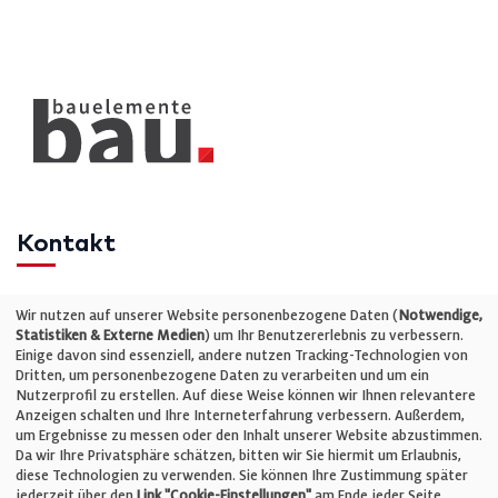
Kontakt
Telefon: +49 (0)711 2585563-0
Wir nutzen auf unserer Website personenbezogene Daten (
Notwendige,
Statistiken & Externe Medien
) um Ihr Benutzererlebnis zu verbessern.
Einige davon sind essenziell, andere nutzen Tracking-Technologien von
E-Mail:
info@bauelemente-bau.eu
Dritten, um personenbezogene Daten zu verarbeiten und um ein
Nutzerprofil zu erstellen. Auf diese Weise können wir Ihnen relevantere
Unternehmen
Anzeigen schalten und Ihre Interneterfahrung verbessern. Außerdem,
um Ergebnisse zu messen oder den Inhalt unserer Website abzustimmen.
Da wir Ihre Privatsphäre schätzen, bitten wir Sie hiermit um Erlaubnis,
Impressum
diese Technologien zu verwenden. Sie können Ihre Zustimmung später
jederzeit über den
Link "Cookie-Einstellungen"
am Ende jeder Seite