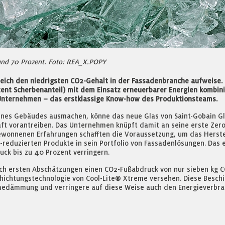
rund 70 Prozent. Foto: REA_X.POPY
gleich den niedrigsten CO2-Gehalt in der Fassadenbranche aufweise. 
zent Scherbenanteil) mit dem Einsatz erneuerbarer Energien kombini
 Unternehmen – das erstklassige Know-how des Produktionsteams.
ines Gebäudes ausmachen, könne das neue Glas von Saint-Gobain G
haft vorantreiben. Das Unternehmen knüpft damit an seine erste Zer
e gewonnenen Erfahrungen schafften die Voraussetzung, um das Hers
-reduzierten Produkte in sein Portfolio von Fassadenlösungen. Das 
uck bis zu 40 Prozent verringern.
ch ersten Abschätzungen einen CO2-Fußabdruck von nur sieben kg C
chichtungstechnologie von Cool-Lite® Xtreme versehen. Diese Besch
rmedämmung und verringere auf diese Weise auch den Energieverbr