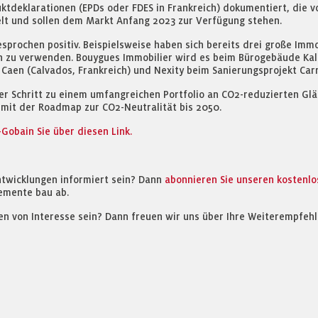
eklarationen (EPDs oder FDES in Frankreich) dokumentiert, die von
lt und sollen dem Markt Anfang 2023 zur Verfügung stehen.
sprochen positiv. Beispielsweise haben sich bereits drei große Im
n zu verwenden. Bouygues Immobilier wird es beim Bürogebäude Kalif
 Caen (Calvados, Frankreich) und Nexity beim Sanierungsprojekt Carré
er Schritt zu einem umfangreichen Portfolio an CO2-reduzierten Gläs
 mit der Roadmap zur CO2-Neutralität bis 2050.
Gobain Sie über diesen Link.
ntwicklungen informiert sein? Dann
abonnieren Sie unseren kostenl
emente bau ab.
en von Interesse sein? Dann freuen wir uns über Ihre Weiterempfehl