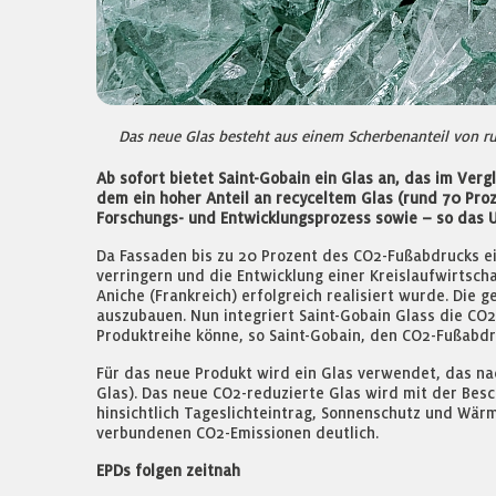
Das neue Glas besteht aus einem Scherbenanteil von 
Ab sofort bietet Saint-Gobain ein Glas an, das im Ver
dem ein hoher Anteil an recyceltem Glas (rund 70 Pro
Forschungs- und Entwicklungsprozess sowie – so das
Da Fassaden bis zu 20 Prozent des CO2-Fußabdrucks e
verringern und die Entwicklung einer Kreislaufwirtsc
Aniche (Frankreich) erfolgreich realisiert wurde. Di
auszubauen. Nun integriert Saint-Gobain Glass die CO2
Produktreihe könne, so Saint-Gobain, den CO2-Fußabdr
Für das neue Produkt wird ein Glas verwendet, das na
Glas). Das neue CO2-reduzierte Glas wird mit der Bes
hinsichtlich Tageslichteintrag, Sonnenschutz und Wä
verbundenen CO2-Emissionen deutlich.
EPDs folgen zeitnah