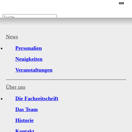
18. Dezember 2024
News
85 Jahre Roto-Ausbildung in Leinfelden-
Personalien
Echterdingen
Neuigkeiten
Veranstaltungen
Über uns
Die Fachzeitschrift
Das Team
Historie
Kontakt