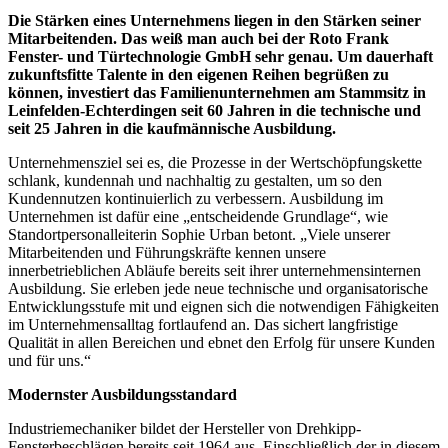
Maschinen zur Alu- und PVC-Profilbearbeitung
Die Stärken eines Unternehmens liegen in den Stärken seiner
Mitarbeitenden. Das weiß man auch bei der Roto Frank
Maschinen zur Holzfensterfertigung
Fenster- und Türtechnologie GmbH sehr genau. Um dauerhaft
zukunftsfitte Talente in den eigenen Reihen begrüßen zu
Messen und Veranstaltungen
können, investiert das Familienunternehmen am Stammsitz in
Leinfelden-Echterdingen seit 60 Jahren in die technische und
Software für den Einsatz im Fensterbau und -hand
seit 25 Jahren in die kaufmännische Ausbildung.
Sonnen- und Sichtschutzsysteme
Unternehmensziel sei es, die Prozesse in der Wertschöpfungskette
schlank, kundennah und nachhaltig zu gestalten, um so den
Kundennutzen kontinuierlich zu verbessern. Ausbildung im
Unternehmen ist dafür eine „entscheidende Grundlage“, wie
Abonnement
Standortpersonalleiterin Sophie Urban betont. „Viele unserer
Service
Mitarbeitenden und Führungskräfte kennen unsere
innerbetrieblichen Abläufe bereits seit ihrer unternehmensinternen
Ausbildung. Sie erleben jede neue technische und organisatorische
Archiv für Abonnenten
Entwicklungsstufe mit und eignen sich die notwendigen Fähigkeiten
im Unternehmensalltag fortlaufend an. Das sichert langfristige
Probeheft Bestellung
Qualität in allen Bereichen und ebnet den Erfolg für unsere Kunden
und für uns.“
Newsletter
Modernster Ausbildungsstandard
Anzeigen
Industriemechaniker bildet der Hersteller von Drehkipp-
Fensterbeschlägen bereits seit 1964 aus. Einschließlich der in diesem