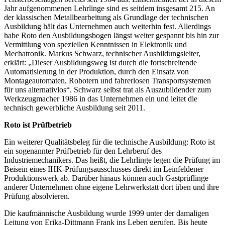
Stellenmarkt
Jahr aufgenommenen Lehrlinge sind es seitdem insgesamt 215. An
der klassischen Metallbearbeitung als Grundlage der technischen
An- und Verkauf
Ausbildung hält das Unternehmen auch weiterhin fest. Allerdings
habe Roto den Ausbildungsbogen längst weiter gespannt bis hin zur
Vermittlung von speziellen Kenntnissen in Elektronik und
Mechatronik. Markus Schwarz, technischer Ausbildungsleiter,
Mediadaten
erklärt: „Dieser Ausbildungsweg ist durch die fortschreitende
Automatisierung in der Produktion, durch den Einsatz von
Montageautomaten, Robotern und fahrerlosen Transportsystemen
für uns alternativlos“. Schwarz selbst trat als Auszubildender zum
Werkzeugmacher 1986 in das Unternehmen ein und leitet die
technisch gewerbliche Ausbildung seit 2011.
Roto ist Prüfbetrieb
Ein weiterer Qualitätsbeleg für die technische Ausbildung: Roto ist
ein sogenannter Prüfbetrieb für den Lehrberuf des
Industriemechanikers. Das heißt, die Lehrlinge legen die Prüfung im
Beisein eines IHK-Prüfungsausschusses direkt im Leinfeldener
Produktionswerk ab. Darüber hinaus können auch Gastprüflinge
anderer Unternehmen ohne eigene Lehrwerkstatt dort üben und ihre
Prüfung absolvieren.
Die kaufmännische Ausbildung wurde 1999 unter der damaligen
Leitung von Erika-Dittmann Frank ins Leben gerufen. Bis heute