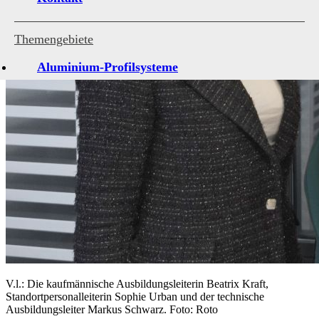
Themengebiete
Aluminium-Profilsysteme
Antriebe und Steuerungen
Architekturverglasungen
Beschläge für Fenster und Türen
Holzfenster-Hersteller
Institute, Verbände, Gütegemeinschaten
Kleben, Dichten, Montieren
Kunststofffenster-Hersteller
Kunststoff-Profilsysteme
V.l.: Die kaufmännische Ausbildungsleiterin Beatrix Kraft,
Standortpersonalleiterin Sophie Urban und der technische
Marktübersichten
Ausbildungsleiter Markus Schwarz. Foto: Roto