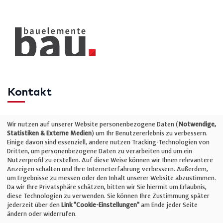
Kontakt
Telefon: +49 (0)711 2585563-0
Wir nutzen auf unserer Website personenbezogene Daten (
Notwendige,
Statistiken & Externe Medien
) um Ihr Benutzererlebnis zu verbessern.
Einige davon sind essenziell, andere nutzen Tracking-Technologien von
E-Mail:
info@bauelemente-bau.eu
Dritten, um personenbezogene Daten zu verarbeiten und um ein
Nutzerprofil zu erstellen. Auf diese Weise können wir Ihnen relevantere
Unternehmen
Anzeigen schalten und Ihre Interneterfahrung verbessern. Außerdem,
um Ergebnisse zu messen oder den Inhalt unserer Website abzustimmen.
Da wir Ihre Privatsphäre schätzen, bitten wir Sie hiermit um Erlaubnis,
Impressum
diese Technologien zu verwenden. Sie können Ihre Zustimmung später
jederzeit über den
Link "Cookie-Einstellungen"
am Ende jeder Seite
ändern oder widerrufen.
Datenschutz