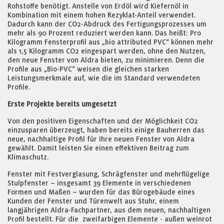
Rohstoffe benötigt. Anstelle von Erdöl wird Kiefernöl in
Kombination mit einem hohen Rezyklat-Anteil verwendet.
Dadurch kann der CO2-Abdruck des Fertigungsprozesses um
mehr als 90 Prozent reduziert werden kann. Das heißt: Pro
Kilogramm Fensterprofil aus „bio attributed PVC“ können mehr
als 1,5 Kilogramm CO2 eingespart werden, ohne den Nutzen,
den neue Fenster von Aldra bieten, zu minimieren. Denn die
Profile aus „Bio-PVC“ weisen die gleichen starken
Leistungsmerkmale auf, wie die im Standard verwendeten
Profile.
Erste Projekte bereits umgesetzt
Von den positiven Eigenschaften und der Möglichkeit CO2
einzusparen überzeugt, haben bereits einige Bauherren das
neue, nachhaltige Profil für Ihre neuen Fenster von Aldra
gewählt. Damit leisten Sie einen effektiven Beitrag zum
Klimaschutz.
Fenster mit Festverglasung, Schrägfenster und mehrflügelige
Stulpfenster – insgesamt 39 Elemente in verschiedenen
Formen und Maßen – wurden für das Bürogebäude eines
Kunden der Fenster und Türenwelt aus Stuhr, einem
langjährigen Aldra-Fachpartner, aus dem neuen, nachhaltigen
Profil bestellt. Für die zweifarbigen Elemente - außen weinrot