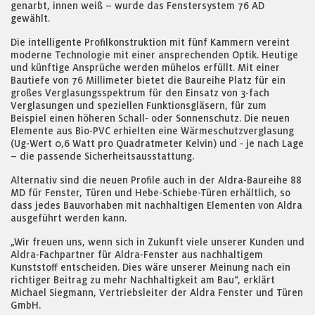
genarbt, innen weiß – wurde das Fenstersystem 76 AD
gewählt.
Die intelligente Profilkonstruktion mit fünf Kammern vereint
moderne Technologie mit einer ansprechenden Optik. Heutige
und künftige Ansprüche werden mühelos erfüllt. Mit einer
Bautiefe von 76 Millimeter bietet die Baureihe Platz für ein
großes Verglasungsspektrum für den Einsatz von 3-fach
Verglasungen und speziellen Funktionsgläsern, für zum
Beispiel einen höheren Schall- oder Sonnenschutz. Die neuen
Elemente aus Bio-PVC erhielten eine Wärmeschutzverglasung
(Ug-Wert 0,6 Watt pro Quadratmeter Kelvin) und - je nach Lage
– die passende Sicherheitsausstattung.
Alternativ sind die neuen Profile auch in der Aldra-Baureihe 88
MD für Fenster, Türen und Hebe-Schiebe-Türen erhältlich, so
dass jedes Bauvorhaben mit nachhaltigen Elementen von Aldra
ausgeführt werden kann.
„Wir freuen uns, wenn sich in Zukunft viele unserer Kunden und
Aldra-Fachpartner für Aldra-Fenster aus nachhaltigem
Kunststoff entscheiden. Dies wäre unserer Meinung nach ein
richtiger Beitrag zu mehr Nachhaltigkeit am Bau“, erklärt
Michael Siegmann, Vertriebsleiter der Aldra Fenster und Türen
GmbH.