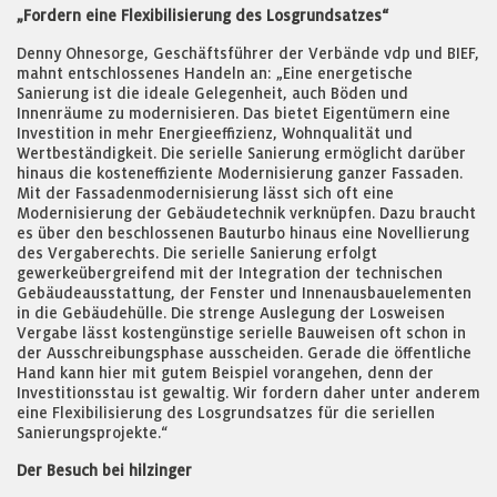
„Fordern eine Flexibilisierung des Losgrundsatzes“
Denny Ohnesorge, Geschäftsführer der Verbände vdp und BIEF,
mahnt entschlossenes Handeln an: „Eine energetische
Sanierung ist die ideale Gelegenheit, auch Böden und
Innenräume zu modernisieren. Das bietet Eigentümern eine
Investition in mehr Energieeffizienz, Wohnqualität und
Wertbeständigkeit. Die serielle Sanierung ermöglicht darüber
hinaus die kosteneffiziente Modernisierung ganzer Fassaden.
Mit der Fassadenmodernisierung lässt sich oft eine
Modernisierung der Gebäudetechnik verknüpfen. Dazu braucht
es über den beschlossenen Bauturbo hinaus eine Novellierung
des Vergaberechts. Die serielle Sanierung erfolgt
gewerkeübergreifend mit der Integration der technischen
Gebäudeausstattung, der Fenster und Innenausbauelementen
in die Gebäudehülle. Die strenge Auslegung der Losweisen
Vergabe lässt kostengünstige serielle Bauweisen oft schon in
der Ausschreibungsphase ausscheiden. Gerade die öffentliche
Hand kann hier mit gutem Beispiel vorangehen, denn der
Investitionsstau ist gewaltig. Wir fordern daher unter anderem
eine Flexibilisierung des Losgrundsatzes für die seriellen
Sanierungsprojekte.“
Der Besuch bei hilzinger