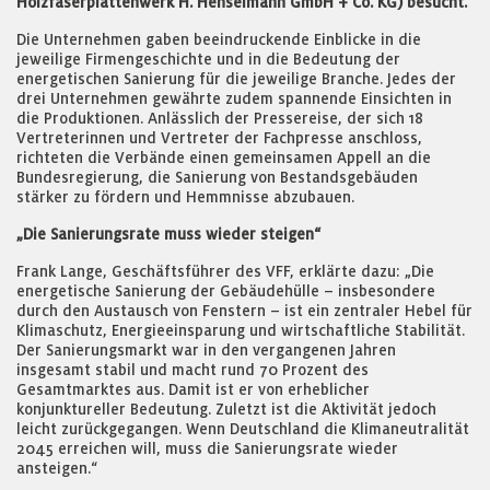
Holzfaserplattenwerk H. Henselmann GmbH + Co. KG) besucht.
Die Unternehmen gaben beeindruckende Einblicke in die
jeweilige Firmengeschichte und in die Bedeutung der
energetischen Sanierung für die jeweilige Branche. Jedes der
drei Unternehmen gewährte zudem spannende Einsichten in
die Produktionen. Anlässlich der Pressereise, der sich 18
Vertreterinnen und Vertreter der Fachpresse anschloss,
richteten die Verbände einen gemeinsamen Appell an die
Bundesregierung, die Sanierung von Bestandsgebäuden
stärker zu fördern und Hemmnisse abzubauen.
„Die Sanierungsrate muss wieder steigen“
Frank Lange, Geschäftsführer des VFF, erklärte dazu: „Die
energetische Sanierung der Gebäudehülle – insbesondere
durch den Austausch von Fenstern – ist ein zentraler Hebel für
Klimaschutz, Energieeinsparung und wirtschaftliche Stabilität.
Der Sanierungsmarkt war in den vergangenen Jahren
insgesamt stabil und macht rund 70 Prozent des
Gesamtmarktes aus. Damit ist er von erheblicher
konjunktureller Bedeutung. Zuletzt ist die Aktivität jedoch
leicht zurückgegangen. Wenn Deutschland die Klimaneutralität
2045 erreichen will, muss die Sanierungsrate wieder
ansteigen.“