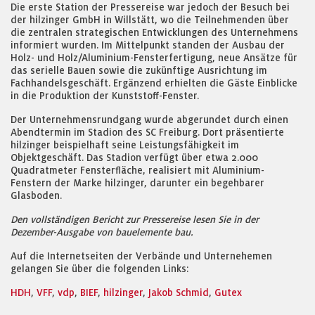
Die erste Station der Pressereise war jedoch der Besuch bei
der hilzinger GmbH in Willstätt, wo die Teilnehmenden über
die zentralen strategischen Entwicklungen des Unternehmens
informiert wurden. Im Mittelpunkt standen der Ausbau der
Holz- und Holz/Aluminium-Fensterfertigung, neue Ansätze für
das serielle Bauen sowie die zukünftige Ausrichtung im
Fachhandelsgeschäft. Ergänzend erhielten die Gäste Einblicke
in die Produktion der Kunststoff-Fenster.
Der Unternehmensrundgang wurde abgerundet durch einen
Abendtermin im Stadion des SC Freiburg. Dort präsentierte
hilzinger beispielhaft seine Leistungsfähigkeit im
Objektgeschäft. Das Stadion verfügt über etwa 2.000
Quadratmeter Fensterfläche, realisiert mit Aluminium-
Fenstern der Marke hilzinger, darunter ein begehbarer
Glasboden.
Den vollständigen Bericht zur Pressereise lesen Sie in der
Dezember-Ausgabe von bauelemente bau.
Auf die Internetseiten der Verbände und Unternehemen
gelangen Sie über die folgenden Links:
HDH
,
VFF
,
vdp
,
BIEF
,
hilzinger
,
Jakob Schmid
,
Gutex