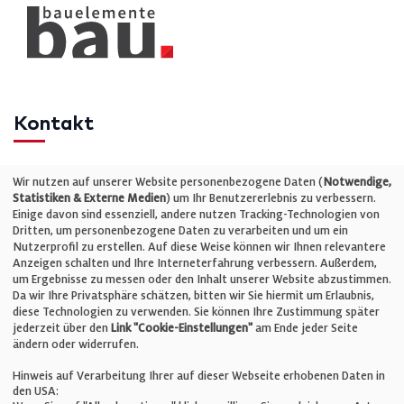
Kontakt
Telefon: +49 (0)711 2585563-0
Wir nutzen auf unserer Website personenbezogene Daten (
Notwendige,
Statistiken & Externe Medien
) um Ihr Benutzererlebnis zu verbessern.
Einige davon sind essenziell, andere nutzen Tracking-Technologien von
E-Mail:
info@bauelemente-bau.eu
Dritten, um personenbezogene Daten zu verarbeiten und um ein
Nutzerprofil zu erstellen. Auf diese Weise können wir Ihnen relevantere
Unternehmen
Anzeigen schalten und Ihre Interneterfahrung verbessern. Außerdem,
um Ergebnisse zu messen oder den Inhalt unserer Website abzustimmen.
Da wir Ihre Privatsphäre schätzen, bitten wir Sie hiermit um Erlaubnis,
Impressum
diese Technologien zu verwenden. Sie können Ihre Zustimmung später
jederzeit über den
Link "Cookie-Einstellungen"
am Ende jeder Seite
ändern oder widerrufen.
Datenschutz
Hinweis auf Verarbeitung Ihrer auf dieser Webseite erhobenen Daten in
den USA: