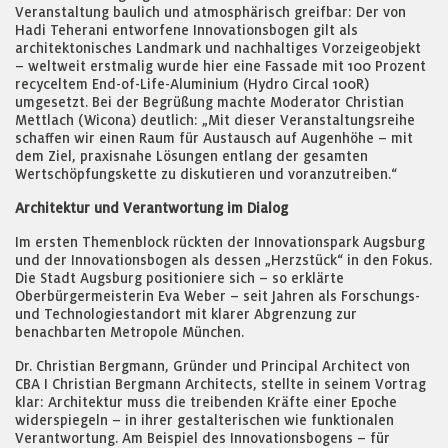
Veranstaltung baulich und atmosphärisch greifbar: Der von
Hadi Teherani entworfene Innovationsbogen gilt als
architektonisches Landmark und nachhaltiges Vorzeigeobjekt
– weltweit erstmalig wurde hier eine Fassade mit 100 Prozent
recyceltem End-of-Life-Aluminium (Hydro Circal 100R)
umgesetzt. Bei der Begrüßung machte Moderator Christian
Mettlach (Wicona) deutlich: „Mit dieser Veranstaltungsreihe
schaffen wir einen Raum für Austausch auf Augenhöhe – mit
dem Ziel, praxisnahe Lösungen entlang der gesamten
Wertschöpfungskette zu diskutieren und voranzutreiben.“
Architektur und Verantwortung im Dialog
Im ersten Themenblock rückten der Innovationspark Augsburg
und der Innovationsbogen als dessen „Herzstück“ in den Fokus.
Die Stadt Augsburg positioniere sich – so erklärte
Oberbürgermeisterin Eva Weber – seit Jahren als Forschungs-
und Technologiestandort mit klarer Abgrenzung zur
benachbarten Metropole München.
Dr. Christian Bergmann, Gründer und Principal Architect von
CBA I Christian Bergmann Architects, stellte in seinem Vortrag
klar: Architektur muss die treibenden Kräfte einer Epoche
widerspiegeln – in ihrer gestalterischen wie funktionalen
Verantwortung. Am Beispiel des Innovationsbogens – für