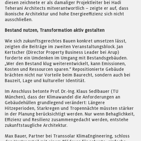
diesen zeichnete er als damaliger Projektleiter bei Hadi
Teherani Architects mitverantwortlich – zeigte er auf, dass
ikonische Architektur und hohe Energieeffizienz sich nicht
ausschließen.
Bestand nutzen, Transformation aktiv gestalten
Wie sich zukunftsgerechtes Bauen konkret umsetzen lässt,
zeigten die Beiträge im zweiten Veranstaltungsblock. Jan
Kertscher (Director Property Business Leader bei Arup)
forderte ein Umdenken im Umgang mit Bestandsgebäuden.
„Wer den Bestand klug weiterentwickelt, kann Emissionen,
Kosten und Ressourcen sparen.“ Repositionierte Gebäude
brächten nicht nur Vorteile beim Baurecht, sondern auch bei
Bauzeit, Lage und kultureller Identität.
Im Anschluss betonte Prof. Dr.-Ing. Klaus Sedlbauer (TU
München), dass der Klimawandel die Anforderungen an
Gebäudehüllen grundlegend verändert: Längere
Hitzeperioden, Starkregen und Tropennächte müssten stärker
in der Planung berücksichtigt werden. Nur wenn Behaglichkeit,
Effizienz und Resilienz zusammengedacht werden, entstehe
zukunftstaugliche Architektur.
Max Bauer, Partner bei Transsolar KlimaEngineering, schloss