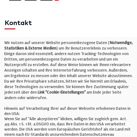
Kontakt
Telefon: +49 (0)711 2585563-0
Wir nutzen auf unserer Website personenbezogene Daten (
Notwendige,
Statistiken & Externe Medien
) um Ihr Benutzererlebnis zu verbessern.
Einige davon sind essenziell, andere nutzen Tracking-Technologien von
E-Mail:
info@bauelemente-bau.eu
Dritten, um personenbezogene Daten zu verarbeiten und um ein
Nutzerprofil zu erstellen. Auf diese Weise können wir Ihnen relevantere
Unternehmen
Anzeigen schalten und Ihre Interneterfahrung verbessern. Außerdem,
um Ergebnisse zu messen oder den Inhalt unserer Website abzustimmen.
Da wir Ihre Privatsphäre schätzen, bitten wir Sie hiermit um Erlaubnis,
Impressum
diese Technologien zu verwenden. Sie können Ihre Zustimmung später
jederzeit über den
Link "Cookie-Einstellungen"
am Ende jeder Seite
ändern oder widerrufen.
Datenschutz
Hinweis auf Verarbeitung Ihrer auf dieser Webseite erhobenen Daten in
den USA:
Wenn Sie auf "Alle akzeptieren" klicken, willigen Sie zugleich gem. Art.
Cookie-Einstellungen
49 Abs. 1 S. 1 lit. a DSGVO ein, dass Ihre Daten in den USA verarbeitet
werden. Die USA werden vom Europäischen Gerichtshof als ein Land mit
einem nach EU-Standards unzureichendem Datenschutzniveau
AGB