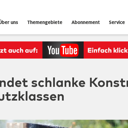
Über uns
Themengebiete
Abonnement
Service
indet schlanke Konst
utzklassen