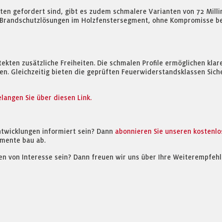
en gefordert sind, gibt es zudem schmalere Varianten von 72 Millim
Brandschutzlösungen im Holzfenstersegment, ohne Kompromisse bei S
ekten zusätzliche Freiheiten. Die schmalen Profile ermöglichen klar
en. Gleichzeitig bieten die geprüften Feuerwiderstandsklassen Sic
angen Sie über diesen Link.
ntwicklungen informiert sein? Dann
abonnieren Sie unseren kostenl
mente bau ab.
en von Interesse sein? Dann freuen wir uns über Ihre Weiterempfehl