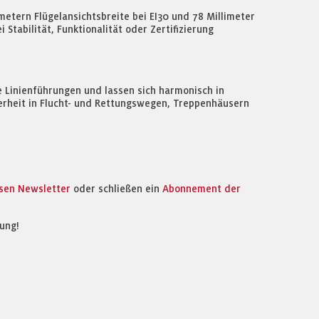
etern Flügelansichtsbreite bei EI30 und 78 Millimeter
tabilität, Funktionalität oder Zertifizierung
e Linienführungen und lassen sich harmonisch in
herheit in Flucht- und Rettungswegen, Treppenhäusern
osen Newsletter
oder schließen ein
Abonnement der
ung!