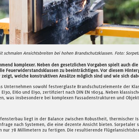
it schmalen Ansichtsbreiten bei hohen Brandschutzklassen. Foto: Sorpe
nd komplexer. Neben den gesetzlichen Vorgaben spielt auch die ar
 die Feuerwiderstandsklassen zu beeinträchtigen. Vor diesem Hinterg
zeigt, welche konstruktiven Ansätze möglich sind und wie sich dabe
das Unternehmen sowohl festverglaste Brandschutzelemente der Klas
EI30, EI60 und EI90, zertifiziert nach DIN EN 16034. Neben klassisc
ren, was insbesondere bei komplexen Fassadenstrukturen und Objektp
nsterbau liegt in der Balance zwischen Robustheit, thermischer Iso
frage nach Systemen, die eine dezente Ansicht bieten. Sorpetaler s
 nur 78 Millimetern zu fertigen. Die resultierende Flügelansichtsbre