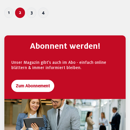
1
2
3
4
Abonnent werden!
Unser Magazin gibt's auch im Abo - einfach online
blättern & immer informiert bleiben.
Zum Abonnement