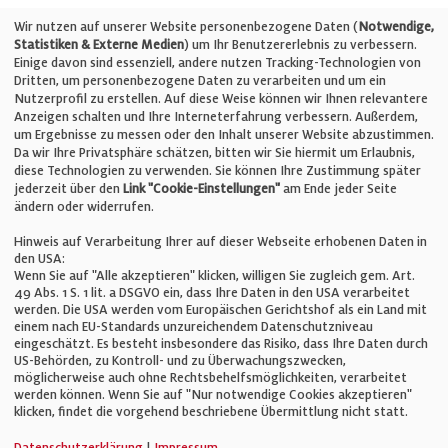
Telefon: +49 (0)711 2585563-0
Wir nutzen auf unserer Website personenbezogene Daten (
Notwendige,
Statistiken & Externe Medien
) um Ihr Benutzererlebnis zu verbessern.
Einige davon sind essenziell, andere nutzen Tracking-Technologien von
E-Mail:
info@bauelemente-bau.eu
Dritten, um personenbezogene Daten zu verarbeiten und um ein
Nutzerprofil zu erstellen. Auf diese Weise können wir Ihnen relevantere
Unternehmen
Anzeigen schalten und Ihre Interneterfahrung verbessern. Außerdem,
um Ergebnisse zu messen oder den Inhalt unserer Website abzustimmen.
Da wir Ihre Privatsphäre schätzen, bitten wir Sie hiermit um Erlaubnis,
Impressum
diese Technologien zu verwenden. Sie können Ihre Zustimmung später
jederzeit über den
Link "Cookie-Einstellungen"
am Ende jeder Seite
ändern oder widerrufen.
Datenschutz
Hinweis auf Verarbeitung Ihrer auf dieser Webseite erhobenen Daten in
den USA:
Wenn Sie auf "Alle akzeptieren" klicken, willigen Sie zugleich gem. Art.
Cookie-Einstellungen
49 Abs. 1 S. 1 lit. a DSGVO ein, dass Ihre Daten in den USA verarbeitet
werden. Die USA werden vom Europäischen Gerichtshof als ein Land mit
einem nach EU-Standards unzureichendem Datenschutzniveau
AGB
eingeschätzt. Es besteht insbesondere das Risiko, dass Ihre Daten durch
US-Behörden, zu Kontroll- und zu Überwachungszwecken,
möglicherweise auch ohne Rechtsbehelfsmöglichkeiten, verarbeitet
werden können. Wenn Sie auf "Nur notwendige Cookies akzeptieren"
klicken, findet die vorgehend beschriebene Übermittlung nicht statt.
© Verlag für Fachpublizistik GmbH
Datenschutzerklärung
|
Impressum