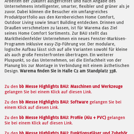
Arbeiten der Zukunft ausgerichtet und nach Angabe des
Unternehmens intelligenter, smarter, flexibler und grüner als je
zuvor. Dabei können die Besucher ein umfangreiches
Produktportfolio aus den Kernbereichen Home Comfort,
Outdoor Living sowie Smart Building entdecken. Drinnen und
Draußen verschmelzen zu lassen, ist für Warema das Ziel
seines Home Comfort Sortiments. Zur BAU stellt das
Marktheidenfelder Unternehmen ein neues Fenster-Markisen-
Programm inklusive easy-Zip-Führung vor. Der modulare,
logische Aufbau lässt sich auf alle Varianten sowohl für kleine
als auch große Fensterfronten übertragen. Ein weiterer
Pluspunkt, so das Unternehmen, sei die Einfachheit von der
Planung bis zur Montage in Verbindung mit einem ästhetischen
Design.
Warema finden Sie in Halle C2 am Standplatz 338.
Zu den
bb Messe Highlights BAU: Maschinen und Werkzeuge
gelangen Sie bei einem Klick auf diesen Link.
Zu den
bb Messe Highlights BAU: Software
gelangen Sie bei
einem Klick auf diesen Link.
Zu den
bb Messe Highlights BAU: Profile (Alu + PVC)
gelangen
Sie bei einem Klick auf diesen Link.
Zu den
bb Messe Highlights BAU: Funktionsgläser und Zubehör