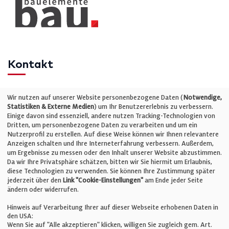
Kontakt
Telefon: +49 (0)711 2585563-0
Wir nutzen auf unserer Website personenbezogene Daten (
Notwendige,
Statistiken & Externe Medien
) um Ihr Benutzererlebnis zu verbessern.
Einige davon sind essenziell, andere nutzen Tracking-Technologien von
E-Mail:
info@bauelemente-bau.eu
Dritten, um personenbezogene Daten zu verarbeiten und um ein
Nutzerprofil zu erstellen. Auf diese Weise können wir Ihnen relevantere
Unternehmen
Anzeigen schalten und Ihre Interneterfahrung verbessern. Außerdem,
um Ergebnisse zu messen oder den Inhalt unserer Website abzustimmen.
Da wir Ihre Privatsphäre schätzen, bitten wir Sie hiermit um Erlaubnis,
Impressum
diese Technologien zu verwenden. Sie können Ihre Zustimmung später
jederzeit über den
Link "Cookie-Einstellungen"
am Ende jeder Seite
ändern oder widerrufen.
Datenschutz
Hinweis auf Verarbeitung Ihrer auf dieser Webseite erhobenen Daten in
den USA:
Wenn Sie auf "Alle akzeptieren" klicken, willigen Sie zugleich gem. Art.
Cookie-Einstellungen